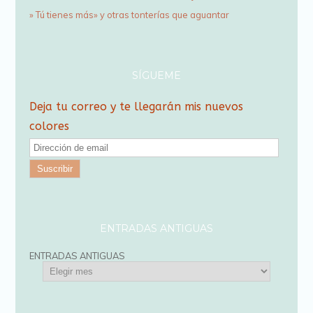
» Tú tienes más» y otras tonterías que aguantar
SÍGUEME
Deja tu correo y te llegarán mis nuevos
colores
D
i
r
e
c
ENTRADAS ANTIGUAS
c
ENTRADAS ANTIGUAS
i
ó
n