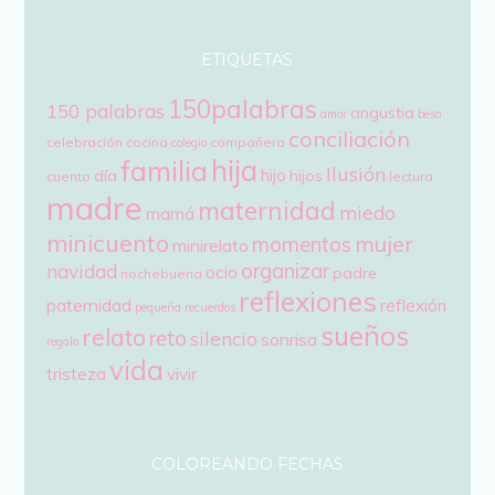
ETIQUETAS
150palabras
150 palabras
angustia
amor
beso
conciliación
celebración
cocina
compañera
colegio
hija
familia
Ilusión
hijo
día
hijos
cuento
lectura
madre
maternidad
miedo
mamá
minicuento
mujer
momentos
minirelato
organizar
navidad
ocio
padre
nochebuena
reflexiones
paternidad
reflexión
pequeña
recuerdos
sueños
relato
reto
silencio
sonrisa
regalo
vida
tristeza
vivir
COLOREANDO FECHAS