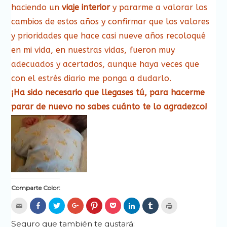
haciendo un
viaje interior
y pararme a valorar los
cambios de estos años y confirmar que los valores
y prioridades que hace casi nueve años recoloqué
en mi vida, en nuestras vidas, fueron muy
adecuados y acertados, aunque haya veces que
con el estrés diario me ponga a dudarlo.
¡Ha sido necesario que llegases tú, para hacerme
parar de nuevo no sabes cuánto te lo agradezco!
Comparte Color:
Hac
Haz
Haz
Haz
Haz
Haz
Haz
Haz
Haz
clic
clic
clic
clic
clic
clic
clic
clic
clic
para
para
para
para
para
para
para
para
para
enviar
compartir
compartir
compartir
compartir
compartir
compartir
compartir
imprimir
Seguro que también te gustará: