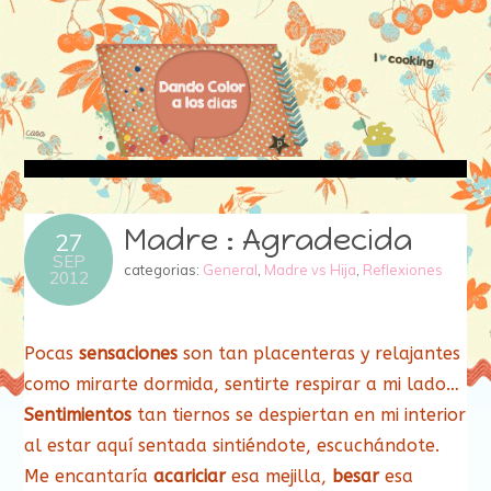
Madre : Agradecida
27
SEP
categorias:
General
,
Madre vs Hija
,
Reflexiones
2012
Pocas
sensaciones
son tan placenteras y relajantes
como mirarte dormida, sentirte respirar a mi lado…
Sentimientos
tan tiernos se despiertan en mi interior
al estar aquí sentada sintiéndote, escuchándote.
Me encantaría
acariciar
esa mejilla,
besar
esa