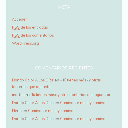
d
META
e
Acceder
e
RSS
de las entradas
m
RSS
de los comentarios
a
WordPress.org
i
l
COMENTARIOS RECIENTES
Dando Color A Los Días
en
» Tú tienes más» y otras
tonterías que aguantar
marta
en
» Tú tienes más» y otras tonterías que aguantar
Dando Color A Los Días
en
Caminante no hay camino
Elena
en
Caminante no hay camino
Dando Color A Los Días
en
Caminante no hay camino