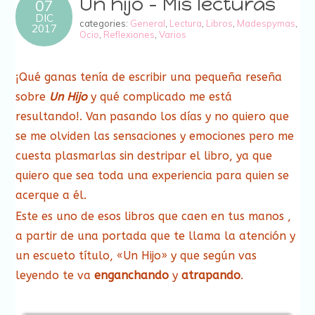
Un hijo – Mis lecturas
07
DIC
categories:
General
,
Lectura
,
Libros
,
Madespymas
,
2017
Ocio
,
Reflexiones
,
Varios
¡Qué ganas tenía de escribir una pequeña reseña
sobre
Un Hijo
y qué complicado me está
resultando!. Van pasando los días y no quiero que
se me olviden las sensaciones y emociones pero me
cuesta plasmarlas sin destripar el libro, ya que
quiero que sea toda una experiencia para quien se
acerque a él.
Este es uno de esos libros que caen en tus manos ,
a partir de una portada que te llama la atención y
un escueto título, «Un Hijo» y que según vas
leyendo te va
enganchando
y
atrapando
.