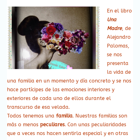
En el libro
Una
Madre
, de
Alejandro
Palomas,
se nos
presenta
la vida de
una familia en un momento y día concreto y se nos
hace partícipes de las emociones interiores y
exteriores de cada uno de ellos durante el
transcurso de esa velada.
Todos tenemos una
familia
. Nuestras familias son
más o menos
peculiares
. Con unas peculiaridades
que a veces nos hacen sentirla especial y en otras