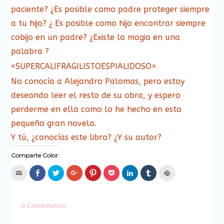
paciente? ¿Es posible como padre proteger siempre
a tu hijo? ¿ Es posible como hijo encontrar siempre
cobijo en un padre? ¿Existe la magia en una
palabra ?
«SUPERCALIFRAGILISTOESPIALIDOSO»
No conocía a Alejandro Palomas, pero estoy
deseando leer el resto de su obra, y espero
perderme en ella como lo he hecho en esta
pequeña gran novela.
Y tú, ¿conocías este libro? ¿Y su autor?
Comparte Color:
Hac
Haz
Haz
Haz
Haz
Haz
Haz
Haz
Haz
clic
clic
clic
clic
clic
clic
clic
clic
clic
para
para
para
para
para
para
para
para
para
enviar
compartir
compartir
compartir
compartir
compartir
compartir
compartir
imprimir
por
en
en
en
en
en
en
en
(Se
correo
Facebook
Twitter
Google+
Pinterest
Pocket
LinkedIn
Tumblr
abre
0 Comentarios
electrónico
(Se
(Se
(Se
(Se
(Se
(Se
(Se
en
a
abre
abre
abre
abre
abre
abre
abre
una
un
en
en
en
en
en
en
en
ventana