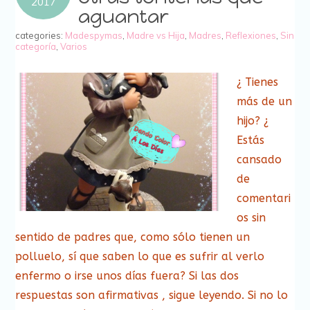
2017
aguantar
categories:
Madespymas
,
Madre vs Hija
,
Madres
,
Reflexiones
,
Sin
categoría
,
Varios
¿ Tienes
más de un
hijo? ¿
Estás
cansado
de
comentari
os sin
sentido de padres que, como sólo tienen un
polluelo, sí que saben lo que es sufrir al verlo
enfermo o irse unos días fuera? Si las dos
respuestas son afirmativas , sigue leyendo. Si no lo