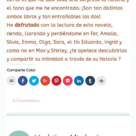
el tono que me he encontrado. ¡Son tan distintos
ambos libros y tan entrañables los dos!
He
disfrutado
con la lectura de esta novela,
riendo, llorando y perdiéndome en Fer, Amalia,
Silvia, Emma, Olga, Sara, el tío Eduardo, Ingrid y
como no en Max y Shirley, ¿te apetece descubrirlos
y compartir su intimidad a través de su historia ?
Comparte Color:
Hac
Haz
Haz
Haz
Haz
Haz
Haz
Haz
Haz
clic
clic
clic
clic
clic
clic
clic
clic
clic
para
para
para
para
para
para
para
para
para
enviar
compartir
compartir
compartir
compartir
compartir
compartir
compartir
imprimir
por
en
en
en
en
en
en
en
(Se
correo
Facebook
Twitter
Google+
Pinterest
Pocket
LinkedIn
Tumblr
abre
0 Comentarios
electrónico
(Se
(Se
(Se
(Se
(Se
(Se
(Se
en
a
abre
abre
abre
abre
abre
abre
abre
una
un
en
en
en
en
en
en
en
ventana
amigo
una
una
una
una
una
una
una
nueva)
(Se
ventana
ventana
ventana
ventana
ventana
ventana
ventana
abre
nueva)
nueva)
nueva)
nueva)
nueva)
nueva)
nueva)
en
una
ventana
nueva)