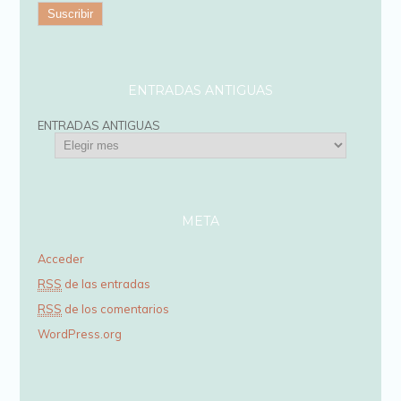
i
r
e
c
ENTRADAS ANTIGUAS
c
ENTRADAS ANTIGUAS
i
ó
n
d
META
e
Acceder
e
RSS
de las entradas
m
RSS
de los comentarios
a
WordPress.org
i
l