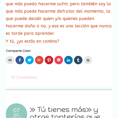
que más puedo hacerme sufrir, pero también soy la
que más puede hacerme disfrutar del momento, la
que puede decidir quien y/o quienes pueden
hacerme daño o no, y esa es una lección que nunca
es tarde para aprender.
Y tú, ¿ya estás en camino?
Comparte Color:
Hac
Haz
Haz
Haz
Haz
Haz
Haz
Haz
Haz
clic
clic
clic
clic
clic
clic
clic
clic
clic
para
para
para
para
para
para
para
para
para
enviar
compartir
compartir
compartir
compartir
compartir
compartir
compartir
imprimir
por
en
en
en
en
en
en
en
(Se
correo
Facebook
Twitter
Google+
Pinterest
Pocket
LinkedIn
Tumblr
abre
10 Comentarios
electrónico
(Se
(Se
(Se
(Se
(Se
(Se
(Se
en
a
abre
abre
abre
abre
abre
abre
abre
una
un
en
en
en
en
en
en
en
ventana
amigo
una
una
una
una
una
una
una
nueva)
(Se
ventana
ventana
ventana
ventana
ventana
ventana
ventana
abre
nueva)
nueva)
nueva)
nueva)
nueva)
nueva)
nueva)
en
una
ventana
nueva)
» Tú tienes más» y
07
JUL
otras tonterías que