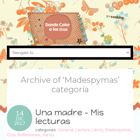
Archive of ‘Madespymas’
categoría
Una madre – Mis
14
DIC
lecturas
2017
categories:
General
,
Lectura
,
Libros
,
Madespymas
,
Ocio
,
Reflexiones
,
Varios