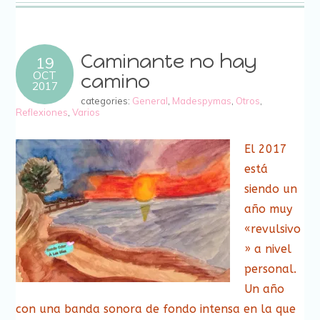
amigo
una
una
una
una
una
una
una
nueva)
(Se
ventana
ventana
ventana
ventana
ventana
ventana
ventana
abre
nueva)
nueva)
nueva)
nueva)
nueva)
nueva)
nueva)
en
una
ventana
nueva)
Caminante no hay
19
OCT
camino
2017
categories:
General
,
Madespymas
,
Otros
,
Reflexiones
,
Varios
El 2017
está
siendo un
año muy
«revulsivo
» a nivel
personal.
Un año
con una banda sonora de fondo intensa en la que