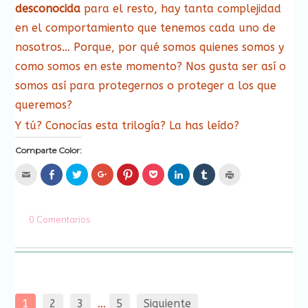
desconocida
para el resto, hay tanta complejidad
en el comportamiento que tenemos cada uno de
nosotros… Porque, por qué somos quienes somos y
como somos en este momento? Nos gusta ser así o
somos así para protegernos o proteger a los que
queremos?
Y tú? Conocías esta trilogía? La has leído?
Comparte Color:
Hac
Haz
Haz
Haz
Haz
Haz
Haz
Haz
Haz
clic
clic
clic
clic
clic
clic
clic
clic
clic
para
para
para
para
para
para
para
para
para
enviar
compartir
compartir
compartir
compartir
compartir
compartir
compartir
imprimir
por
en
en
en
en
en
en
en
(Se
correo
Facebook
Twitter
Google+
Pinterest
Pocket
LinkedIn
Tumblr
abre
0 Comentarios
electrónico
(Se
(Se
(Se
(Se
(Se
(Se
(Se
en
a
abre
abre
abre
abre
abre
abre
abre
una
un
en
en
en
en
en
en
en
ventana
amigo
una
una
una
una
una
una
una
nueva)
(Se
ventana
ventana
ventana
ventana
ventana
ventana
ventana
abre
nueva)
nueva)
nueva)
nueva)
nueva)
nueva)
nueva)
en
una
ventana
nueva)
1
2
3
…
5
Siguiente