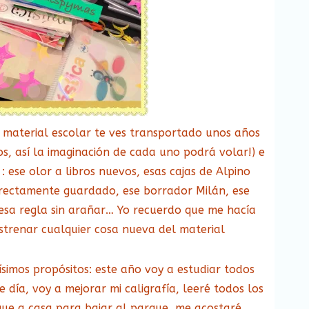
l material escolar te ves transportado unos años
s, así la imaginación de cada uno podrá volar!) e
ese olor a libros nuevos, esas cajas de Alpino
rrectamente guardado, ese borrador Milán, ese
 esa regla sin arañar… Yo recuerdo que me hacía
trenar cualquier cosa nueva del material
simos propósitos: este año voy a estudiar todos
 día, voy a mejorar mi caligrafía, leeré todos los
egue a casa para bajar al parque, me acostaré