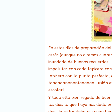
En estos días de preparación de
atrás (aunque no diremos cuanto
inundado de buenos recuerdos… : 
impolutas con cada lapicero co
lapicero con la punta perfecta,
taaaaaannnnntaaaaaa ilusión es
escolar!
Y todo ello bien regado de buení
los días lo que hayamos dado ese
días, haré los deberes según ll