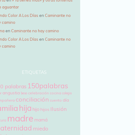
e aguantar
ndo Color A Los Días
en
Caminante no
y camino
ena
en
Caminante no hay camino
ndo Color A Los Días
en
Caminante no
y camino
ETIQUETAS
150palabras
0 palabras
angustia
celebración
cocina
r
beso
colegio
conciliación
día
mpañera
cuento
hija
amilia
Ilusión
hijo
hijos
madre
mamá
tura
aternidad
miedo