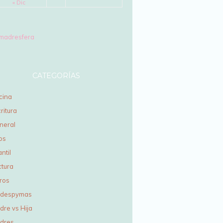
« Dic
CATEGORÍAS
cina
ritura
neral
os
antil
ctura
ros
despymas
dre vs Hija
dres