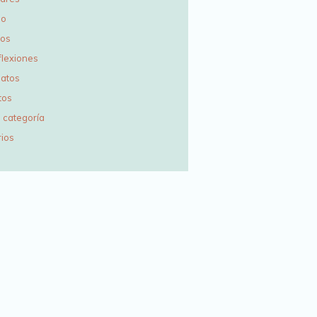
io
ros
flexiones
latos
tos
 categoría
rios