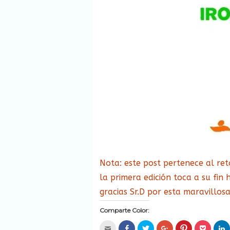
Nota: este post pertenece al re
la primera edición toca a su fin 
gracias Sr.D por esta maravillos
Comparte Color:
Hac
Haz
Haz
Haz
Haz
Haz
H