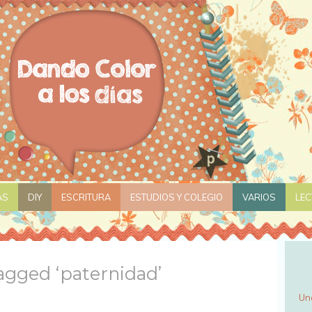
AS
DIY
ESCRITURA
ESTUDIOS Y COLEGIO
VARIOS
LE
agged ‘paternidad’
Un