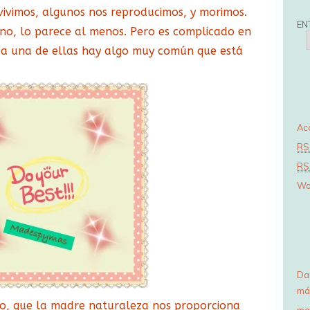
vivimos, algunos nos reproducimos, y morimos.
c
EN
si no, lo parece al menos. Pero es complicado en
i
ada una de ellas hay algo muy común que está
ó
n
d
e
Ac
e
RS
m
RS
a
Wo
i
l
Da
má
ato, que la madre naturaleza nos proporciona
ma