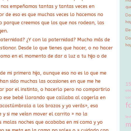
to nos empeñamos tantas y tantas veces en
qu
eor de eso es que muchas veces lo hacemos no
Da
ha
o porque creemos que los que nos rodean, las
El
gen.
Da
maternidad? ¿Y con la paternidad? Mucho más de
ha
tionar. Desde lo que tienes que hacer, o no hacer
como en el momento de dar a luz a tu hijo o de
e mi primera hija, aunque eso no es lo que me
han sido muchas las ocasiones en que me he
15
r por el instinto, o hacerlo pero no compartirlo
amo
o ese bebé llorando que callaba al cogerla en
co
f
«acostúmbrala a los brazos y ya verás», esa
y si me veían mover el carrito » no la
lec
s malas noches que acababa en mi cama y yo
m
o se meta en la cama no sale» o » cuidado con