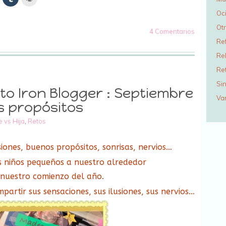
lic
clic
clic
ara
para
para
Oc
ir
ompartir
compartir
imprimir
n
en
(Se
Ot
inkedIn
Tumblr
abre
4 Comentarios
Se
(Se
en
bre
abre
una
Re
n
en
ventana
na
una
nueva)
Re
entana
ventana
ueva)
nueva)
Re
Sin
to Iron Blogger : Septiembre
Va
s propósitos
 vs Hija
,
Retos
iones, buenos propósitos, sonrisas, nervios…
 niños pequeños a nuestro alrededor
 nuestro comienzo del año.
partir sus sensaciones, sus ilusiones, sus nervios…