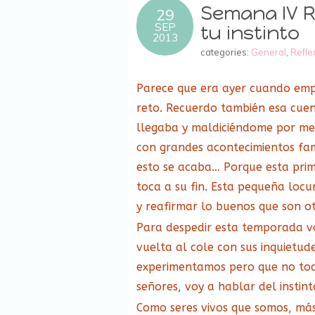
Semana IV R
29
SEP
tu instinto
2013
categories:
General
,
Refle
Parece que era ayer cuando emp
reto. Recuerdo también esa cue
llegaba y maldiciéndome por me
con grandes acontecimientos fam
esto se acaba… Porque esta prim
toca a su fin. Esta pequeña loc
y reafirmar lo buenos que son ot
Para despedir esta temporada vo
vuelta al cole con sus inquietude
experimentamos pero que no todo
señores, voy a hablar del instint
Como seres vivos que somos, má