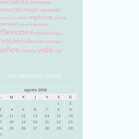
inicuento
minirelato
mujer
omentos
navidad
organizar
ocio
padre
chebuena
ternidad
pequeña
recuerdos
eflexiones
reflexión
regalo
elato
reto
silencio
sonrisa
ueños
vida
tristeza
vivir
COLOREANDO FECHAS
agosto 2026
L
M
X
J
V
S
D
1
2
3
4
5
6
7
8
9
0
11
12
13
14
15
16
7
18
19
20
21
22
23
4
25
26
27
28
29
30
1