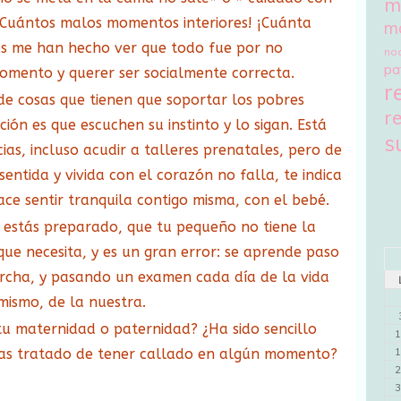
m
¡Cuántos malos momentos interiores! ¡Cuánta
m
os me han hecho ver que todo fue por no
no
pa
momento y querer ser socialmente correcta.
r
de cosas que tienen que soportar los pobres
r
ión es que escuchen su instinto y lo sigan. Está
s
cias, incluso acudir a talleres prenatales, pero de
entida y vivida con el corazón no falla, te indica
ace sentir tranquila contigo misma, con el bebé.
no estás preparado, que tu pequeño no tiene la
ue necesita, y es un gran error: se aprende paso
rcha, y pasando un examen cada día de la vida
 mismo, de la nuestra.
 tu maternidad o paternidad? ¿Ha sido sencillo
1
1
o has tratado de tener callado en algún momento?
2
3