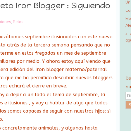
Un 
eto Iron Blogger : Siguiendo
Ca
Mo
xiones
,
Retos
Al
» T
ezábamos septiembre ilusionados con este nuevo
ag
nta atrás de la tercera semana pensando que no
terme en estos fregados un mes de septiembre
iliares por medio. Y ahora estoy aquí viendo que
era edición del Iron blogger materno/paternal
ura que me ha permitido descubrir nuevos bloggers
De
ros echará el cierre en breve.
nu
y a dejar a un lado el tema de septiembre, la
D
s e ilusiones , y voy a hablar de algo que todos
i
s somos capaces de seguir con nuestros hijos; sí
r
o.
e
s concretamente animales, y algunos hasta
c