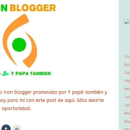
Co
Esc
Ge
Hij
Inf
to Iron blogger promovido por Y papá también y
Le
hoy para mí con este post de aquí. Sólo decirte
Lib
a oportunidad.
Ma
Ma
az
Haz
Haz
Ma