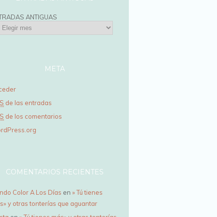
TRADAS ANTIGUAS
META
ceder
S
de las entradas
S
de los comentarios
rdPress.org
COMENTARIOS RECIENTES
ndo Color A Los Días
en
» Tú tienes
s» y otras tonterías que aguantar
rta
en
» Tú tienes más» y otras tonterías