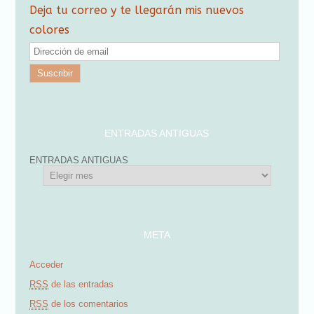
Deja tu correo y te llegarán mis nuevos
colores
D
i
r
e
c
ENTRADAS ANTIGUAS
c
ENTRADAS ANTIGUAS
i
ó
n
d
META
e
Acceder
e
RSS
de las entradas
m
RSS
de los comentarios
a