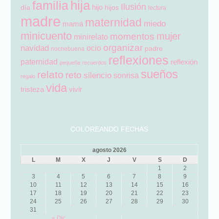
hija
familia
Ilusión
hijo
día
hijos
lectura
madre
maternidad
miedo
mamá
minicuento
mujer
momentos
minirelato
organizar
navidad
ocio
padre
nochebuena
reflexiones
paternidad
reflexión
pequeña
recuerdos
sueños
relato
reto
silencio
sonrisa
regalo
vida
tristeza
vivir
COLOREANDO FECHAS
agosto 2026
L
M
X
J
V
S
D
1
2
3
4
5
6
7
8
9
10
11
12
13
14
15
16
17
18
19
20
21
22
23
24
25
26
27
28
29
30
31
« Dic