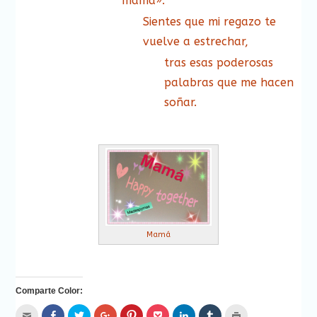
mamá».
Sientes que mi regazo te
vuelve a estrechar,
tras esas poderosas
palabras que me hacen
soñar.
Mamá
Comparte Color:
Hac
Haz
Haz
Haz
Haz
Haz
Haz
Haz
Haz