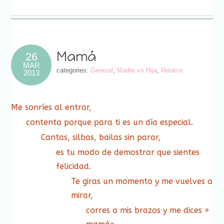
a
abre
abre
abre
abre
abre
abre
abre
una
un
en
en
en
en
en
en
en
ventana
amigo
una
una
una
una
una
una
una
nueva)
(Se
ventana
ventana
ventana
ventana
ventana
ventana
ventana
abre
nueva)
nueva)
nueva)
nueva)
nueva)
nueva)
nueva)
en
una
ventana
nueva)
Mamá
26
MAR
categories:
General
,
Madre vs Hija
,
Relatos
2013
Me sonríes al entrar,
contenta porque para ti es un día especial.
Cantas, silbas, bailas sin parar,
es tu modo de demostrar que sientes
felicidad.
Te giras un momento y me vuelves a
mirar,
corres a mis brazos y me dices »