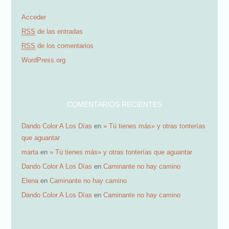
e
Acceder
e
RSS
de las entradas
m
RSS
de los comentarios
a
WordPress.org
i
l
COMENTARIOS RECIENTES
Dando Color A Los Días
en
» Tú tienes más» y otras tonterías
que aguantar
marta
en
» Tú tienes más» y otras tonterías que aguantar
Dando Color A Los Días
en
Caminante no hay camino
Elena
en
Caminante no hay camino
Dando Color A Los Días
en
Caminante no hay camino