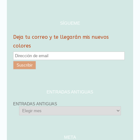
SÍGUEME
Deja tu correo y te llegarán mis nuevos
colores
D
i
r
e
c
ENTRADAS ANTIGUAS
c
ENTRADAS ANTIGUAS
i
ó
n
d
META