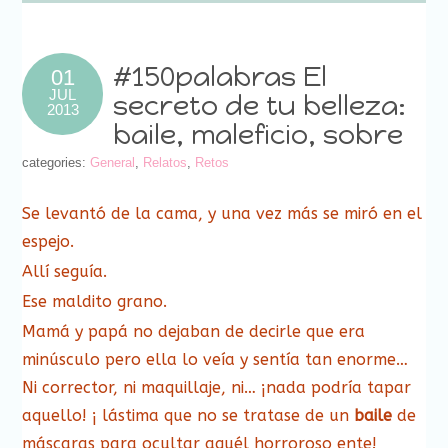
(Se
ventana
ventana
ventana
ventana
ventana
ventana
ventana
abre
nueva)
nueva)
nueva)
nueva)
nueva)
nueva)
nueva)
en
una
ventana
nueva)
#150palabras El
01
JUL
secreto de tu belleza:
2013
baile, maleficio, sobre
categories:
General
,
Relatos
,
Retos
Se levantó de la cama, y una vez más se miró en el
espejo.
Allí seguía.
Ese maldito grano.
Mamá y papá no dejaban de decirle que era
minúsculo pero ella lo veía y sentía tan enorme…
Ni corrector, ni maquillaje, ni… ¡nada podría tapar
aquello! ¡ lástima que no se tratase de un
baile
de
máscaras para ocultar aquél horroroso ente!