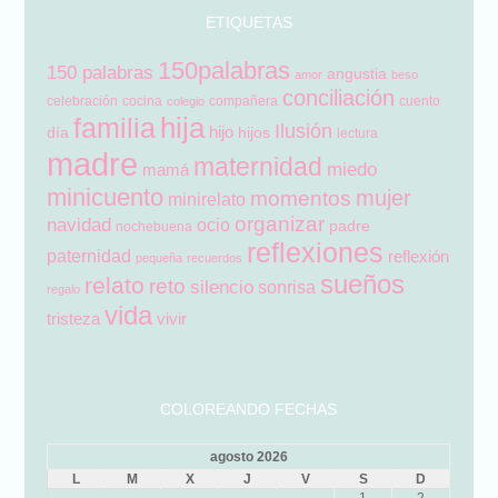
ETIQUETAS
150palabras
150 palabras
angustia
amor
beso
conciliación
celebración
cocina
compañera
cuento
colegio
hija
familia
Ilusión
hijo
día
hijos
lectura
madre
maternidad
miedo
mamá
minicuento
mujer
momentos
minirelato
organizar
navidad
ocio
padre
nochebuena
reflexiones
paternidad
reflexión
pequeña
recuerdos
sueños
relato
reto
silencio
sonrisa
regalo
vida
tristeza
vivir
COLOREANDO FECHAS
agosto 2026
L
M
X
J
V
S
D
1
2