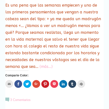
Es una pena que las semanas empiecen y uno de
los primeros pensamientos que vengan a nuestra
cabeza sean del tipo: » ya me queda un madrugón
menos «… ¿Vamos a ver un madrugón menos para
qué? Porque seamos realistas, llega un momento
en la vida maternal que salvo el tener que llegar
con hora al colegio el resto de nuestra vida sigue
estando bastante condicionada por los horarios y
necesidades de nuestros vástagos sea el día de la
semana que sea…
(más…)
Comparte Color:
Hac
Haz
Haz
Haz
Haz
Haz
Haz
Haz
Haz
clic
clic
clic
clic
clic
clic
clic
clic
clic
para
para
para
para
para
para
para
para
para
enviar
compartir
compartir
compartir
compartir
compartir
compartir
compartir
imprimir
por
en
en
en
en
en
en
en
(Se
correo
Facebook
Twitter
Google+
Pinterest
Pocket
LinkedIn
Tumblr
abre
3 Comentarios
electrónico
(Se
(Se
(Se
(Se
(Se
(Se
(Se
en
a
abre
abre
abre
abre
abre
abre
abre
una
un
en
en
en
en
en
en
en
ventana