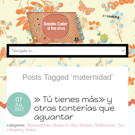
Posts Tagged ‘maternidad’
» Tú tienes más» y
07
JUL
otras tonterías que
2017
aguantar
categories:
Madespymas
,
Madre vs Hija
,
Madres
,
Reflexiones
,
Sin
categoría
,
Varios