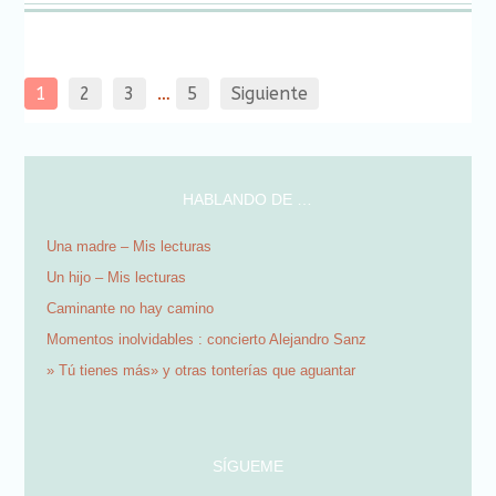
amigo
una
una
una
una
una
una
una
nueva)
(Se
ventana
ventana
ventana
ventana
ventana
ventana
ventana
abre
nueva)
nueva)
nueva)
nueva)
nueva)
nueva)
nueva)
en
una
ventana
nueva)
1
2
3
…
5
Siguiente
HABLANDO DE …
Una madre – Mis lecturas
Un hijo – Mis lecturas
Caminante no hay camino
Momentos inolvidables : concierto Alejandro Sanz
» Tú tienes más» y otras tonterías que aguantar
SÍGUEME