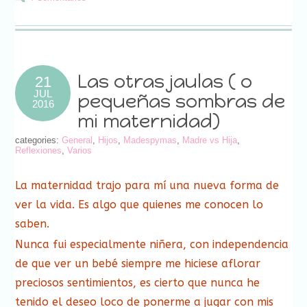
electrónico
(Se
(Se
(Se
(Se
(Se
(Se
(Se
en
a
abre
abre
abre
abre
abre
abre
abre
una
un
en
en
en
en
en
en
en
ventana
amigo
una
una
una
una
una
una
una
nueva)
(Se
ventana
ventana
ventana
ventana
ventana
ventana
ventana
abre
nueva)
nueva)
nueva)
nueva)
nueva)
nueva)
nueva)
en
una
ventana
nueva)
Las otras jaulas ( o
21
JUL
pequeñas sombras de
2016
mi maternidad)
categories:
General
,
Hijos
,
Madespymas
,
Madre vs Hija
,
Reflexiones
,
Varios
La maternidad trajo para mí una nueva forma de
ver la vida. Es algo que quienes me conocen lo
saben.
Nunca fui especialmente niñera, con independencia
de que ver un bebé siempre me hiciese aflorar
preciosos sentimientos, es cierto que nunca he
tenido el deseo loco de ponerme a jugar con mis