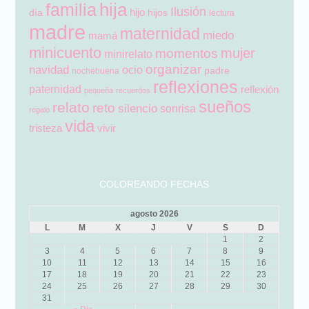
hija
familia
Ilusión
hijo
día
hijos
lectura
madre
maternidad
miedo
mamá
minicuento
mujer
momentos
minirelato
organizar
navidad
ocio
padre
nochebuena
reflexiones
paternidad
reflexión
pequeña
recuerdos
sueños
relato
reto
silencio
sonrisa
regalo
vida
tristeza
vivir
COLOREANDO FECHAS
agosto 2026
L
M
X
J
V
S
D
1
2
3
4
5
6
7
8
9
10
11
12
13
14
15
16
17
18
19
20
21
22
23
24
25
26
27
28
29
30
31