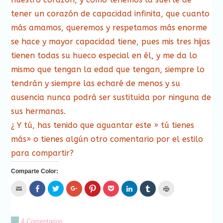
tener un corazón de capacidad infinita, que cuanto
más amamos, queremos y respetamos más enorme
se hace y mayor capacidad tiene, pues mis tres hijas
tienen todas su hueco especial en él, y me da lo
mismo que tengan la edad que tengan, siempre lo
tendrán y siempre las echaré de menos y su
ausencia nunca podrá ser sustituida por ninguna de
sus hermanas.
¿ Y tú, has tenido que aguantar este » tú tienes
más» o tienes algún otro comentario por el estilo
para compartir?
Comparte Color:
Hac
Haz
Haz
Haz
Haz
Haz
Haz
Haz
Haz
clic
clic
clic
clic
clic
clic
clic
clic
clic
para
para
para
para
para
para
para
para
para
enviar
compartir
compartir
compartir
compartir
compartir
compartir
compartir
imprimir
por
en
en
en
en
en
en
en
(Se
correo
Facebook
Twitter
Google+
Pinterest
Pocket
LinkedIn
Tumblr
abre
4 Comentarios