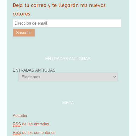
Deja tu correo y te llegarán mis nuevos
colores
D
i
r
e
c
ENTRADAS ANTIGUAS
c
ENTRADAS ANTIGUAS
i
ó
n
d
META
e
Acceder
e
RSS
de las entradas
m
RSS
de los comentarios
a