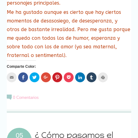
personajes principales.
Me ha gustado aunque es cierto que hay ciertos
momentos de desasosiego, de desesperanza, y
otros de bastante irrealidad. Pero me gusta porque
me quedo con todos los de humor, esperanza y
sobre todo con los de amor (ya sea maternal,
fraternal o sentimental).
Comparte Color:
Hac
Haz
Haz
Haz
Haz
Haz
Haz
Haz
Haz
clic
clic
clic
clic
clic
clic
clic
clic
clic
para
para
para
para
para
para
para
para
para
enviar
compartir
compartir
compartir
compartir
compartir
compartir
compartir
imprimir
por
en
en
en
en
en
en
en
(Se
correo
Facebook
Twitter
Google+
Pinterest
Pocket
LinkedIn
Tumblr
abre
0 Comentarios
electrónico
(Se
(Se
(Se
(Se
(Se
(Se
(Se
en
a
abre
abre
abre
abre
abre
abre
abre
una
un
en
en
en
en
en
en
en
ventana
amigo
una
una
una
una
una
una
una
nueva)
(Se
ventana
ventana
ventana
ventana
ventana
ventana
ventana
abre
nueva)
nueva)
nueva)
nueva)
nueva)
nueva)
nueva)
en
una
ventana
nueva)
¿ Cómo pasamos el
05