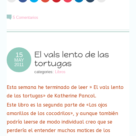
clic
clic
clic
clic
clic
clic
clic
clic
clic
para
para
para
para
para
para
para
para
para
enviar
compartir
compartir
compartir
compartir
compartir
compartir
compartir
imprimir
por
en
en
en
en
en
en
en
(Se
correo
Facebook
Twitter
Google+
Pinterest
Pocket
LinkedIn
Tumblr
abre
5 Comentarios
electrónico
(Se
(Se
(Se
(Se
(Se
(Se
(Se
en
a
abre
abre
abre
abre
abre
abre
abre
una
un
en
en
en
en
en
en
en
ventana
amigo
una
una
una
una
una
una
una
nueva)
(Se
ventana
ventana
ventana
ventana
ventana
ventana
ventana
abre
nueva)
nueva)
nueva)
nueva)
nueva)
nueva)
nueva)
en
una
ventana
nueva)
El vals lento de las
15
MAY
tortugas
2011
categories:
Libros
Esta semana he terminado de leer » El vals lento
de las tortugas» de Katherine Pancol.
Este libro es la segunda parte de «Los ojos
amarillos de los cocodrilos», y aunque también
podría leerse de modo individual creo que se
perdería el entender muchos matices de los