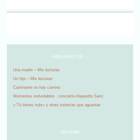
a
abre
abre
abre
abre
abre
abre
abre
una
un
en
en
en
en
en
en
en
ventana
amigo
una
una
una
una
una
una
una
nueva)
(Se
ventana
ventana
ventana
ventana
ventana
ventana
ventana
abre
nueva)
nueva)
nueva)
nueva)
nueva)
nueva)
nueva)
en
una
ventana
nueva)
HABLANDO DE …
Una madre – Mis lecturas
Un hijo – Mis lecturas
Caminante no hay camino
Momentos inolvidables : concierto Alejandro Sanz
» Tú tienes más» y otras tonterías que aguantar
SÍGUEME