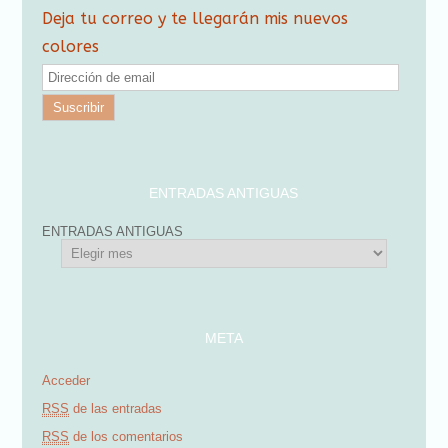
Deja tu correo y te llegarán mis nuevos
colores
D
i
r
e
c
ENTRADAS ANTIGUAS
c
ENTRADAS ANTIGUAS
i
ó
n
d
META
e
Acceder
e
RSS
de las entradas
m
RSS
de los comentarios
a