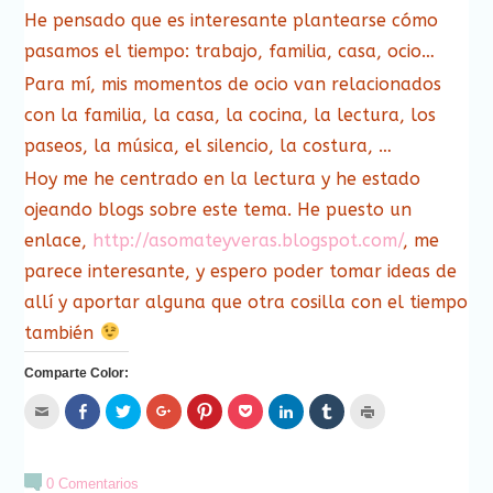
He pensado que es interesante plantearse cómo
pasamos el tiempo: trabajo, familia, casa, ocio…
Para mí, mis momentos de ocio van relacionados
con la familia, la casa, la cocina, la lectura, los
paseos, la música, el silencio, la costura, …
Hoy me he centrado en la lectura y he estado
ojeando blogs sobre este tema. He puesto un
enlace,
http://asomateyveras.blogspot.com/
, me
parece interesante, y espero poder tomar ideas de
allí y aportar alguna que otra cosilla con el tiempo
también
Comparte Color:
Hac
Haz
Haz
Haz
Haz
Haz
Haz
Haz
Haz
clic
clic
clic
clic
clic
clic
clic
clic
clic
para
para
para
para
para
para
para
para
para
enviar
compartir
compartir
compartir
compartir
compartir
compartir
compartir
imprimir
por
en
en
en
en
en
en
en
(Se
correo
Facebook
Twitter
Google+
Pinterest
Pocket
LinkedIn
Tumblr
abre
0 Comentarios
electrónico
(Se
(Se
(Se
(Se
(Se
(Se
(Se
en