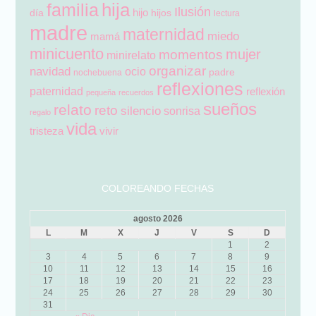
hija
familia
Ilusión
hijo
día
hijos
lectura
madre
maternidad
miedo
mamá
minicuento
mujer
momentos
minirelato
organizar
navidad
ocio
padre
nochebuena
reflexiones
paternidad
reflexión
pequeña
recuerdos
sueños
relato
reto
silencio
sonrisa
regalo
vida
tristeza
vivir
COLOREANDO FECHAS
agosto 2026
L
M
X
J
V
S
D
1
2
3
4
5
6
7
8
9
10
11
12
13
14
15
16
17
18
19
20
21
22
23
24
25
26
27
28
29
30
31