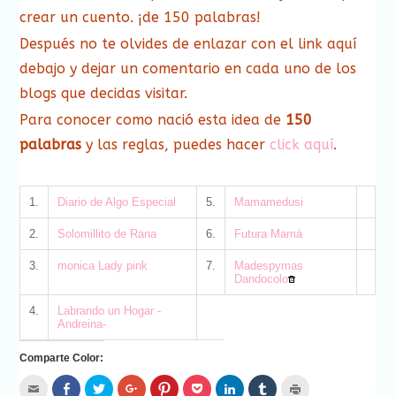
crear un cuento. ¡de 150 palabras!
Después no te olvides de enlazar con el link aquí
debajo y dejar un comentario en cada uno de los
blogs que decidas visitar.
Para conocer como nació esta idea de
150
palabras
y las reglas, puedes hacer
click aquí
.
1.
Diario de Algo Especial
5.
Mamamedusi
2.
Solomillito de Rana
6.
Futura Mamá
3.
monica Lady pink
7.
Madespymas
Dandocolo
4.
Labrando un Hogar -
Andreina-
Comparte Color:
Hac
Haz
Haz
Haz
Haz
Haz
Haz
Haz
Haz