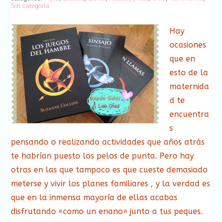
Sin categoría
Hay
ocasiones
que en
esto de la
maternida
d te
encuentra
s
pensando o realizando actividades que años atrás
te habrían puesto los pelos de punta. Pero hay
otras en las que tampoco es que cueste demasiado
meterse y vivir los planes familiares , y la verdad es
que en la inmensa mayoría de ellas acabas
disfrutando «como un enano» junto a tus peques.