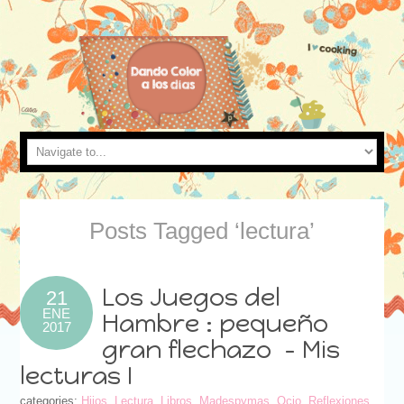
Posts Tagged ‘lectura’
Los Juegos del
21
ENE
Hambre : pequeño
2017
gran flechazo – Mis
lecturas I
categories:
Hijos
,
Lectura
,
Libros
,
Madespymas
,
Ocio
,
Reflexiones
,