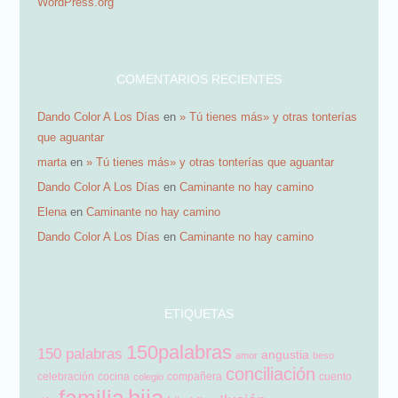
WordPress.org
i
l
COMENTARIOS RECIENTES
Dando Color A Los Días
en
» Tú tienes más» y otras tonterías
que aguantar
marta
en
» Tú tienes más» y otras tonterías que aguantar
Dando Color A Los Días
en
Caminante no hay camino
Elena
en
Caminante no hay camino
Dando Color A Los Días
en
Caminante no hay camino
ETIQUETAS
150palabras
150 palabras
angustia
amor
beso
conciliación
celebración
cocina
compañera
cuento
colegio