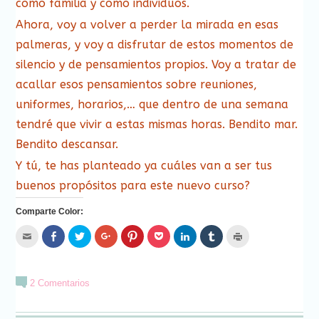
como familia y como individuos.
Ahora, voy a volver a perder la mirada en esas
palmeras, y voy a disfrutar de estos momentos de
silencio y de pensamientos propios. Voy a tratar de
acallar esos pensamientos sobre reuniones,
uniformes, horarios,… que dentro de una semana
tendré que vivir a estas mismas horas. Bendito mar.
Bendito descansar.
Y tú, te has planteado ya cuáles van a ser tus
buenos propósitos para este nuevo curso?
Comparte Color:
Hac
Haz
Haz
Haz
Haz
Haz
Haz
Haz
Haz
clic
clic
clic
clic
clic
clic
clic
clic
clic
para
para
para
para
para
para
para
para
para
enviar
compartir
compartir
compartir
compartir
compartir
compartir
compartir
imprimir
por
en
en
en
en
en
en
en
(Se
correo
Facebook
Twitter
Google+
Pinterest
Pocket
LinkedIn
Tumblr
abre
2 Comentarios
electrónico
(Se
(Se
(Se
(Se
(Se
(Se
(Se
en
a
abre
abre
abre
abre
abre
abre
abre
una
un
en
en
en
en
en
en
en
ventana
amigo
una
una
una
una
una
una
una
nueva)