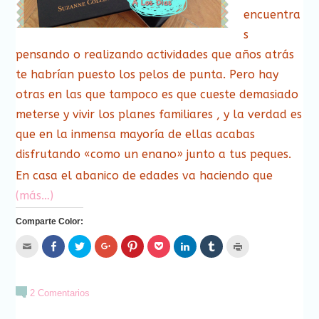
encuentra
s
pensando o realizando actividades que años atrás
te habrían puesto los pelos de punta. Pero hay
otras en las que tampoco es que cueste demasiado
meterse y vivir los planes familiares , y la verdad es
que en la inmensa mayoría de ellas acabas
disfrutando «como un enano» junto a tus peques.
En casa el abanico de edades va haciendo que
(más…)
Comparte Color:
Hac
Haz
Haz
Haz
Haz
Haz
Haz
Haz
Haz
clic
clic
clic
clic
clic
clic
clic
clic
clic
para
para
para
para
para
para
para
para
para
enviar
compartir
compartir
compartir
compartir
compartir
compartir
compartir
imprimir
por
en
en
en
en
en
en
en
(Se
correo
Facebook
Twitter
Google+
Pinterest
Pocket
LinkedIn
Tumblr
abre
2 Comentarios
electrónico
(Se
(Se
(Se
(Se
(Se
(Se
(Se
en
a
abre
abre
abre
abre
abre
abre
abre
una
un
en
en
en
en
en
en
en
ventana