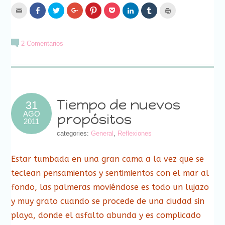
Hac
Haz
Haz
Haz
Haz
Haz
Haz
Haz
Haz
clic
clic
clic
clic
clic
clic
clic
clic
clic
para
para
para
para
para
para
para
para
para
enviar
compartir
compartir
compartir
compartir
compartir
compartir
compartir
imprimir
por
en
en
en
en
en
en
en
(Se
correo
Facebook
Twitter
Google+
Pinterest
Pocket
LinkedIn
Tumblr
abre
2 Comentarios
electrónico
(Se
(Se
(Se
(Se
(Se
(Se
(Se
en
a
abre
abre
abre
abre
abre
abre
abre
una
un
en
en
en
en
en
en
en
ventana
amigo
una
una
una
una
una
una
una
nueva)
(Se
ventana
ventana
ventana
ventana
ventana
ventana
ventana
abre
nueva)
nueva)
nueva)
nueva)
nueva)
nueva)
nueva)
en
una
ventana
nueva)
Tiempo de nuevos
31
AGO
propósitos
2011
categories:
General
,
Reflexiones
Estar tumbada en una gran cama a la vez que se
teclean pensamientos y sentimientos con el mar al
fondo, las palmeras moviéndose es todo un lujazo
y muy grato cuando se procede de una ciudad sin
playa, donde el asfalto abunda y es complicado