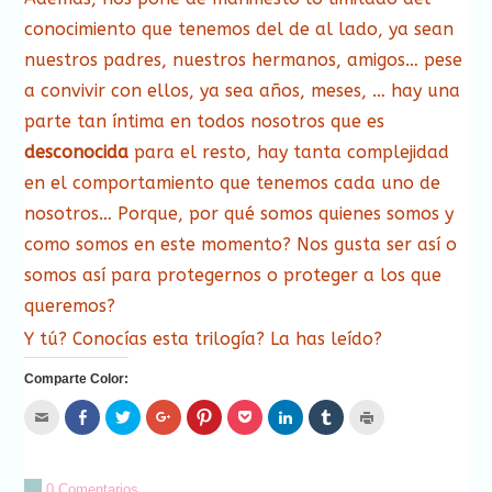
conocimiento que tenemos del de al lado, ya sean
nuestros padres, nuestros hermanos, amigos… pese
a convivir con ellos, ya sea años, meses, … hay una
parte tan íntima en todos nosotros que es
desconocida
para el resto, hay tanta complejidad
en el comportamiento que tenemos cada uno de
nosotros… Porque, por qué somos quienes somos y
como somos en este momento? Nos gusta ser así o
somos así para protegernos o proteger a los que
queremos?
Y tú? Conocías esta trilogía? La has leído?
Comparte Color:
Hac
Haz
Haz
Haz
Haz
Haz
Haz
Haz
Haz
clic
clic
clic
clic
clic
clic
clic
clic
clic
para
para
para
para
para
para
para
para
para
enviar
compartir
compartir
compartir
compartir
compartir
compartir
compartir
imprimir
por
en
en
en
en
en
en
en
(Se
correo
Facebook
Twitter
Google+
Pinterest
Pocket
LinkedIn
Tumblr
abre
0 Comentarios