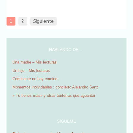
(Se
ventana
ventana
ventana
ventana
ventana
ventana
ventana
abre
nueva)
nueva)
nueva)
nueva)
nueva)
nueva)
nueva)
en
una
ventana
nueva)
1
2
Siguiente
HABLANDO DE …
Una madre – Mis lecturas
Un hijo – Mis lecturas
Caminante no hay camino
Momentos inolvidables : concierto Alejandro Sanz
» Tú tienes más» y otras tonterías que aguantar
SÍGUEME