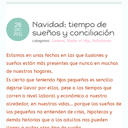
amigo
una
una
una
una
una
una
una
nueva)
(Se
ventana
ventana
ventana
ventana
ventana
ventana
ventana
abre
nueva)
nueva)
nueva)
nueva)
nueva)
nueva)
nueva)
en
una
ventana
nueva)
Navidad: tiempo de
26
DIC
sueños y conciliación
2011
categories:
General
,
Madre vs Hija
,
Reflexiones
Estamos en unas fechas en las que ilusiones y
sueños están más presentes que nunca en muchos
de nuestros hogares.
Es cierto que teniendo hijos pequeños es sencillo
dejarse llevar por ellos, pese a los tiempos que
corren a nivel laboral y económico a nuestro
alrededor, en nuestras vidas… porque los sueños de
los pequeños no entienden de crisis, hipotecas y
demás historias que a los adultos nos pueden
llegar a quitar otro tipo de sueño.