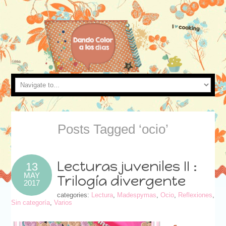
Posts Tagged ‘ocio’
Lecturas juveniles II :
13
MAY
Trilogía divergente
2017
categories:
Lectura
,
Madespymas
,
Ocio
,
Reflexiones
,
Sin categoría
,
Varios