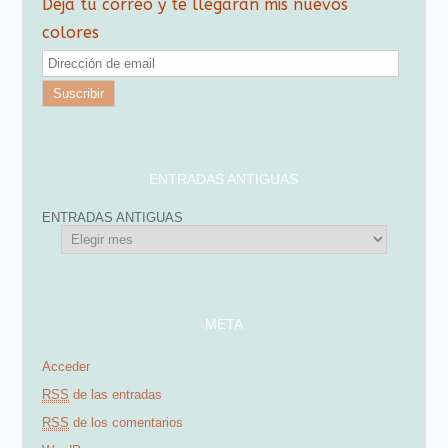
Deja tu correo y te llegarán mis nuevos
colores
D
i
r
e
c
ENTRADAS ANTIGUAS
c
ENTRADAS ANTIGUAS
i
ó
n
d
META
e
Acceder
e
RSS
de las entradas
m
RSS
de los comentarios
a