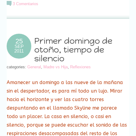
correo
Facebook
Twitter
Google+
Pinterest
Pocket
LinkedIn
Tumblr
abre
3 Comentarios
electrónico
(Se
(Se
(Se
(Se
(Se
(Se
(Se
en
a
abre
abre
abre
abre
abre
abre
abre
una
un
en
en
en
en
en
en
en
ventana
amigo
una
una
una
una
una
una
una
nueva)
(Se
ventana
ventana
ventana
ventana
ventana
ventana
ventana
abre
nueva)
nueva)
nueva)
nueva)
nueva)
nueva)
nueva)
en
una
ventana
nueva)
Primer domingo de
25
SEP
otoño, tiempo de
2011
silencio
categories:
General
,
Madre vs Hija
,
Reflexiones
Amanecer un domingo a las nueve de la mañana
sin el despertador, es para mí todo un lujo. Mirar
hacia el horizonte y ver las cuatro torres
despuntando en el llamado Skyline me parece
todo un placer. La casa en silencio, o casi en
silencio, porque se puede escuchar el sonido de las
respiraciones desacompasadas del resto de los