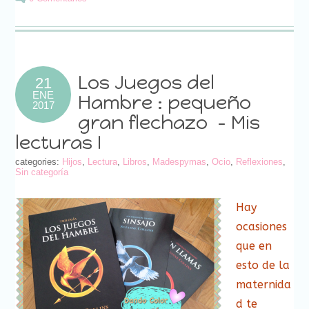
electrónico
(Se
(Se
(Se
(Se
(Se
(Se
(Se
en
a
abre
abre
abre
abre
abre
abre
abre
una
un
en
en
en
en
en
en
en
ventana
amigo
una
una
una
una
una
una
una
nueva)
(Se
ventana
ventana
ventana
ventana
ventana
ventana
ventana
abre
nueva)
nueva)
nueva)
nueva)
nueva)
nueva)
nueva)
en
una
ventana
nueva)
Los Juegos del
21
ENE
Hambre : pequeño
2017
gran flechazo – Mis
lecturas I
categories:
Hijos
,
Lectura
,
Libros
,
Madespymas
,
Ocio
,
Reflexiones
,
Sin categoría
Hay
ocasiones
que en
esto de la
maternida
d te