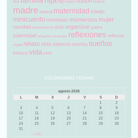
hija
familia
Ilusión
hijo
día
hijos
lectura
madre
maternidad
miedo
mamá
minicuento
mujer
momentos
minirelato
organizar
navidad
ocio
padre
nochebuena
reflexiones
paternidad
reflexión
pequeña
recuerdos
sueños
relato
reto
silencio
sonrisa
regalo
vida
tristeza
vivir
COLOREANDO FECHAS
agosto 2026
L
M
X
J
V
S
D
1
2
3
4
5
6
7
8
9
10
11
12
13
14
15
16
17
18
19
20
21
22
23
24
25
26
27
28
29
30
31
« Dic