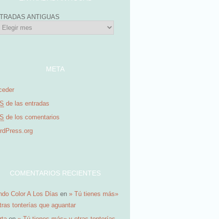
TRADAS ANTIGUAS
META
ceder
S
de las entradas
S
de los comentarios
rdPress.org
COMENTARIOS RECIENTES
do Color A Los Días
en
» Tú tienes más»
tras tonterías que aguantar
rta
en
» Tú tienes más» y otras tonterías