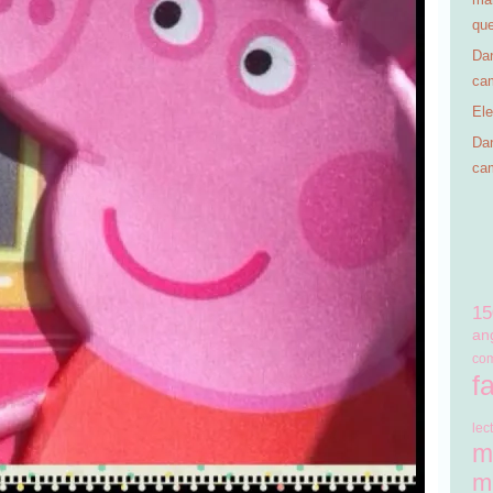
qu
Dan
ca
El
Dan
ca
15
an
co
f
lec
m
m