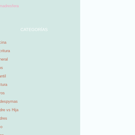
CATEGORÍAS
cina
ritura
neral
os
antil
tura
ros
despymas
re vs Hija
dres
io