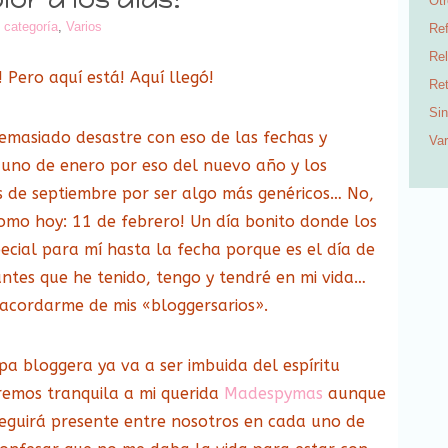
Ot
 categoría
,
Varios
Ref
Rel
Pero aquí está! Aquí llegó!
Re
Sin
masiado desastre con eso de las fechas y
Var
uno de enero por eso del nuevo año y los
 de septiembre por ser algo más genéricos… No,
omo hoy: 11 de febrero! Un día bonito donde los
ecial para mí hasta la fecha porque es el día de
ntes que he tenido, tengo y tendré en mi vida…
 acordarme de mis «bloggersarios».
a bloggera ya va a ser imbuida del espíritu
remos tranquila a mi querida
Madespymas
aunque
eguirá presente entre nosotros en cada uno de