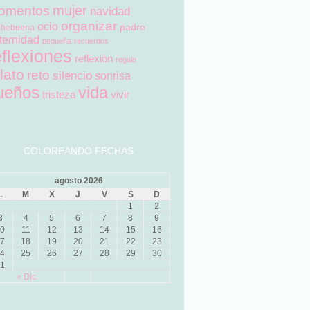
mujer
omentos
navidad
organizar
ocio
padre
chebuena
ternidad
pequeña
recuerdos
eflexiones
reflexión
regalo
lato
reto
silencio
sonrisa
ueños
vida
tristeza
vivir
COLOREANDO FECHAS
agosto 2026
L
M
X
J
V
S
D
1
2
3
4
5
6
7
8
9
0
11
12
13
14
15
16
7
18
19
20
21
22
23
4
25
26
27
28
29
30
1
« Dic