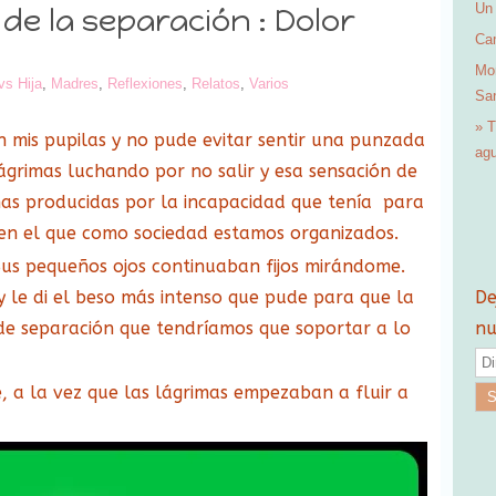
Un 
de la separación : Dolor
Ca
Mom
vs Hija
,
Madres
,
Reflexiones
,
Relatos
,
Varios
Sa
» T
n mis pupilas y no pude evitar sentir una punzada
ag
lágrimas luchando por no salir y esa sensación de
as producidas por la incapacidad que tenía para
 en el que como sociedad estamos organizados.
. Sus pequeños ojos continuaban fijos mirándome.
 le di el beso más intenso que pude para que la
De
 separación que tendríamos que soportar a lo
nu
D
, a la vez que las lágrimas empezaban a fluir a
i
r
e
c