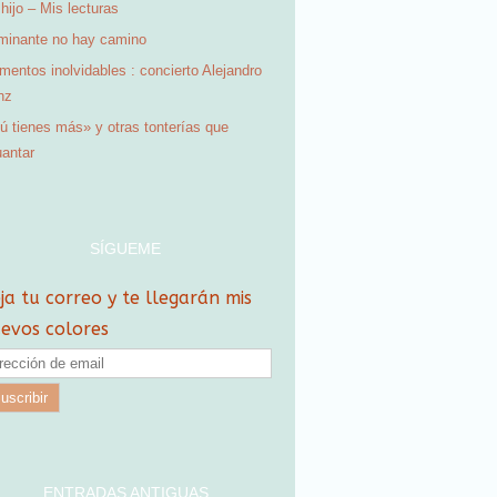
hijo – Mis lecturas
minante no hay camino
entos inolvidables : concierto Alejandro
nz
ú tienes más» y otras tonterías que
uantar
SÍGUEME
ja tu correo y te llegarán mis
evos colores
ENTRADAS ANTIGUAS