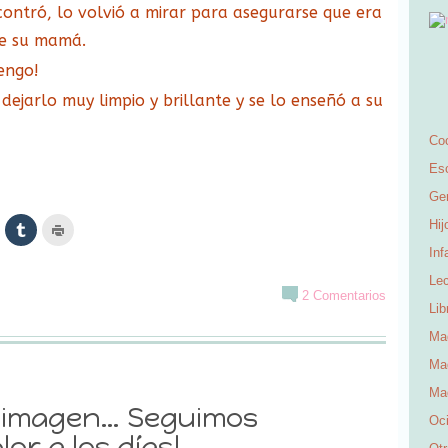
contró, lo volvió a mirar para asegurarse que era
de su mamá.
engo!
dejarlo muy limpio y brillante y se lo enseñó a su
Co
Esc
Ge
Hij
az
Haz
Haz
lic
clic
clic
ara
para
para
Inf
ir
ompartir
compartir
imprimir
n
en
(Se
Lec
inkedIn
Tumblr
abre
2 Comentarios
Se
(Se
en
Lib
bre
abre
una
n
en
ventana
na
una
nueva)
Ma
entana
ventana
ueva)
nueva)
Mad
Ma
imagen… Seguimos
Oc
or a los días!