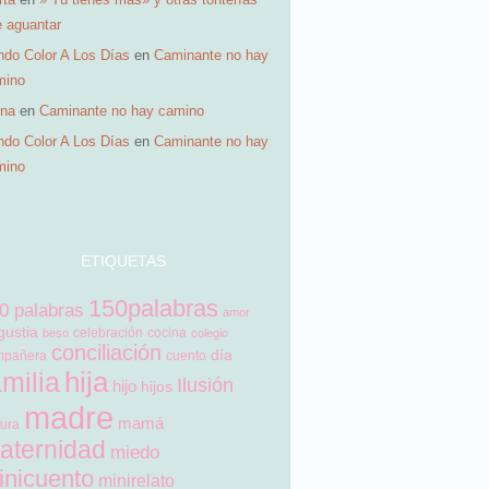
e aguantar
do Color A Los Días
en
Caminante no hay
mino
ena
en
Caminante no hay camino
do Color A Los Días
en
Caminante no hay
mino
ETIQUETAS
150palabras
0 palabras
amor
gustia
celebración
cocina
beso
colegio
conciliación
día
mpañera
cuento
hija
amilia
Ilusión
hijo
hijos
madre
mamá
tura
aternidad
miedo
inicuento
minirelato