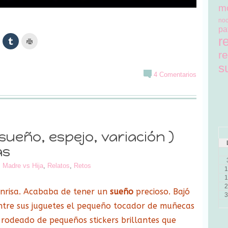
m
no
pa
r
az
Haz
Haz
lic
clic
clic
ara
para
para
re
ir
ompartir
compartir
imprimir
n
en
(Se
s
inkedIn
Tumblr
abre
4 Comentarios
Se
(Se
en
bre
abre
una
n
en
ventana
na
una
nueva)
entana
ventana
ueva)
nueva)
 sueño, espejo, variación )
as
,
Madre vs Hija
,
Relatos
,
Retos
1
1
2
nrisa. Acababa de tener un
sueño
precioso. Bajó
3
ntre sus juguetes el pequeño tocador de muñecas
rodeado de pequeños stickers brillantes que