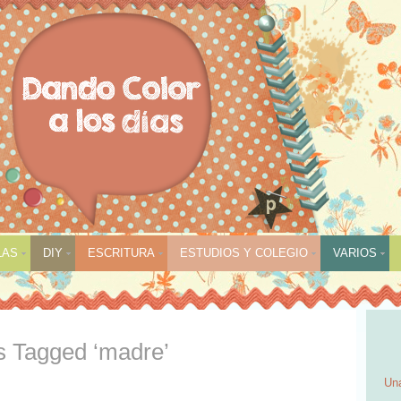
LAS
DIY
ESCRITURA
ESTUDIOS Y COLEGIO
VARIOS
s Tagged ‘madre’
Una