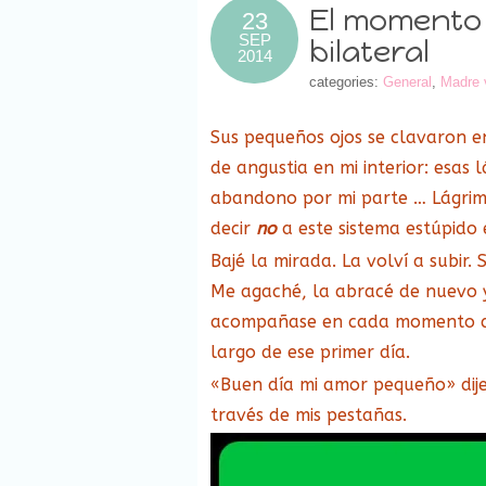
El momento 
23
SEP
bilateral
2014
categories:
General
,
Madre 
Sus pequeños ojos se clavaron e
de angustia en mi interior: esas 
abandono por mi parte … Lágrim
decir
no
a este sistema estúpido
Bajé la mirada. La volví a subir
Me agaché, la abracé de nuevo y
acompañase en cada momento de
largo de ese primer día.
«Buen día mi amor pequeño» dije
través de mis pestañas.