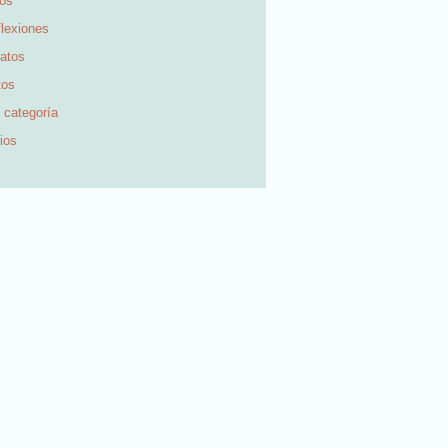
ros
lexiones
atos
tos
 categoría
ios