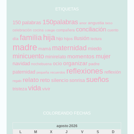
ETIQUETAS
150palabras
150 palabras
angustia
amor
beso
conciliación
celebración
cocina
compañera
cuento
colegio
hija
familia
Ilusión
hijo
día
hijos
lectura
madre
maternidad
miedo
mamá
minicuento
mujer
momentos
minirelato
organizar
navidad
ocio
padre
nochebuena
reflexiones
paternidad
reflexión
pequeña
recuerdos
sueños
relato
reto
silencio
sonrisa
regalo
vida
tristeza
vivir
COLOREANDO FECHAS
agosto 2026
L
M
X
J
V
S
D