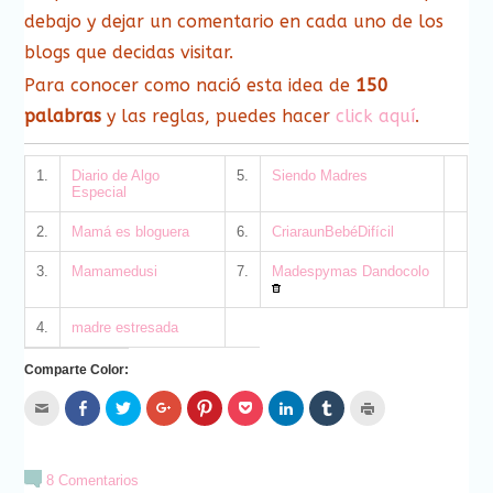
debajo y dejar un comentario en cada uno de los
blogs que decidas visitar.
Para conocer como nació esta idea de
150
palabras
y las reglas, puedes hacer
click aquí
.
1.
Diario de Algo
5.
Siendo Madres
Especial
2.
Mamá es bloguera
6.
CriaraunBebéDifícil
3.
Mamamedusi
7.
Madespymas Dandocolo
4.
madre estresada
Comparte Color:
Hac
Haz
Haz
Haz
Haz
Haz
Haz
Haz
Haz
clic
clic
clic
clic
clic
clic
clic
clic
clic
para
para
para
para
para
para
para
para
para
enviar
compartir
compartir
compartir
compartir
compartir
compartir
compartir
imprimir
por
en
en
en
en
en
en
en
(Se
correo
Facebook
Twitter
Google+
Pinterest
Pocket
LinkedIn
Tumblr
abre
8 Comentarios
electrónico
(Se
(Se
(Se
(Se
(Se
(Se
(Se
en