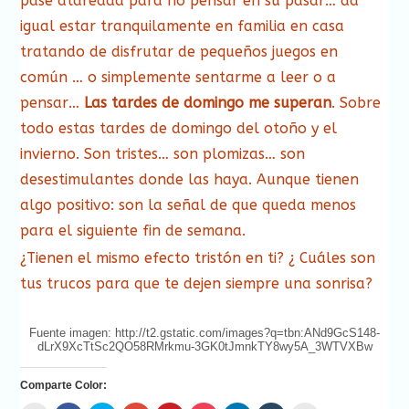
pase atareada para no pensar en su pasar… da
igual estar tranquilamente en familia en casa
tratando de disfrutar de pequeños juegos en
común … o simplemente sentarme a leer o a
pensar…
Las tardes de domingo me superan
. Sobre
todo estas tardes de domingo del otoño y el
invierno. Son tristes… son plomizas… son
desestimulantes donde las haya. Aunque tienen
algo positivo: son la señal de que queda menos
para el siguiente fin de semana.
¿Tienen el mismo efecto tristón en ti? ¿ Cuáles son
tus trucos para que te dejen siempre una sonrisa?
Fuente imagen: http://t2.gstatic.com/images?q=tbn:ANd9GcS148-
dLrX9XcTtSc2QO58RMrkmu-3GK0tJmnkTY8wy5A_3WTVXBw
Comparte Color: