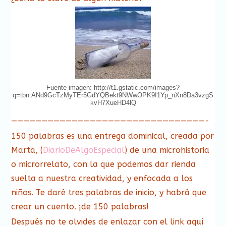
Fuente imagen: http://t1.gstatic.com/images?
q=tbn:ANd9GcTzMyTEr5GdYQBekt9NWwOPK9I1Yp_nXn8Da3vzgS
kvH7XueHD4lQ
————————————————————————————————-
150 palabras es una entrega dominical, creada por
Marta, (
DiarioDeAlgoEspecial
) de una microhistoria
o microrrelato, con la que podemos dar rienda
suelta a nuestra creatividad, y enfocada a los
niños. Te daré tres palabras de inicio, y habrá que
crear un cuento. ¡de 150 palabras!
Después no te olvides de enlazar con el link aquí