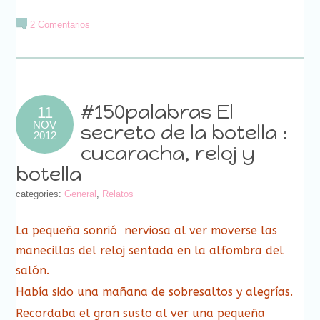
enviar
compartir
compartir
compartir
compartir
compartir
compartir
compartir
imprimir
por
en
en
en
en
en
en
en
(Se
correo
Facebook
Twitter
Google+
Pinterest
Pocket
LinkedIn
Tumblr
abre
2 Comentarios
electrónico
(Se
(Se
(Se
(Se
(Se
(Se
(Se
en
a
abre
abre
abre
abre
abre
abre
abre
una
un
en
en
en
en
en
en
en
ventana
amigo
una
una
una
una
una
una
una
nueva)
(Se
ventana
ventana
ventana
ventana
ventana
ventana
ventana
abre
nueva)
nueva)
nueva)
nueva)
nueva)
nueva)
nueva)
en
una
ventana
nueva)
#150palabras El
11
NOV
secreto de la botella :
2012
cucaracha, reloj y
botella
categories:
General
,
Relatos
La pequeña sonrió nerviosa al ver moverse las
manecillas del reloj sentada en la alfombra del
salón.
Había sido una mañana de sobresaltos y alegrías.
Recordaba el gran susto al ver una pequeña