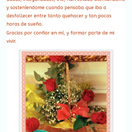
y sosteníendome cuando pensaba que iba a
desfallecer entre tanto quehacer y tan pocas
horas de sueño.
Gracias por confiar en mí, y formar parte de mi
vivir.