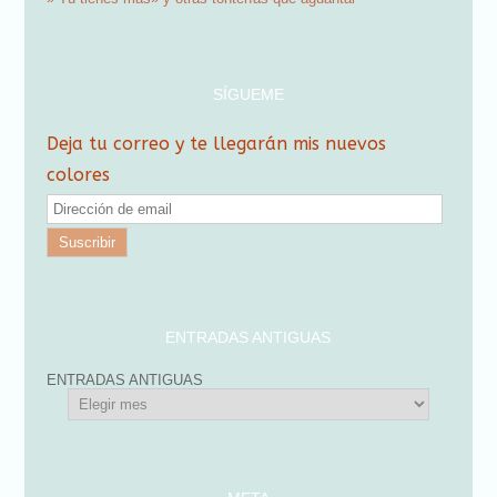
SÍGUEME
Deja tu correo y te llegarán mis nuevos
colores
D
i
r
e
c
ENTRADAS ANTIGUAS
c
ENTRADAS ANTIGUAS
i
ó
n
d