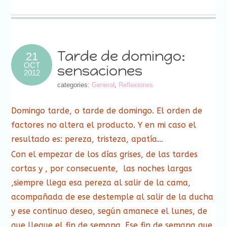
a
abre
abre
abre
abre
abre
abre
abre
una
un
en
en
en
en
en
en
en
ventana
amigo
una
una
una
una
una
una
una
nueva)
(Se
ventana
ventana
ventana
ventana
ventana
ventana
ventana
abre
nueva)
nueva)
nueva)
nueva)
nueva)
nueva)
nueva)
en
una
ventana
nueva)
Tarde de domingo:
21
OCT
sensaciones
2012
categories:
General
,
Reflexiones
Domingo tarde, o tarde de domingo. El orden de
factores no altera el producto. Y en mi caso el
resultado es: pereza, tristeza, apatía…
Con el empezar de los días grises, de las tardes
cortas y , por consecuente, las noches largas
,siempre llega esa pereza al salir de la cama,
acompañada de ese destemple al salir de la ducha
y ese continuo deseo, según amanece el lunes, de
que llegue el fin de semana. Ese fin de semana que