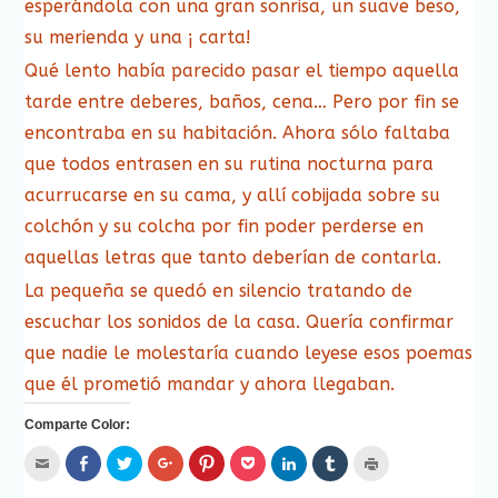
esperándola con una gran sonrisa, un suave beso,
su merienda y una ¡ carta!
Qué lento había parecido pasar el tiempo aquella
tarde entre deberes, baños, cena… Pero por fin se
encontraba en su habitación. Ahora sólo faltaba
que todos entrasen en su rutina nocturna para
acurrucarse en su cama, y allí cobijada sobre su
colchón y su colcha por fin poder perderse en
aquellas letras que tanto deberían de contarla.
La pequeña se quedó en silencio tratando de
escuchar los sonidos de la casa. Quería confirmar
que nadie le molestaría cuando leyese esos poemas
que él prometió mandar y ahora llegaban.
Comparte Color:
Hac
Haz
Haz
Haz
Haz
Haz
Haz
Haz
Haz
clic
clic
clic
clic
clic
clic
clic
clic
clic
para
para
para
para
para
para
para
para
para