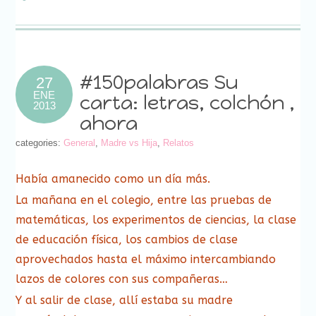
a
abre
abre
abre
abre
abre
abre
abre
una
un
en
en
en
en
en
en
en
ventana
amigo
una
una
una
una
una
una
una
nueva)
(Se
ventana
ventana
ventana
ventana
ventana
ventana
ventana
abre
nueva)
nueva)
nueva)
nueva)
nueva)
nueva)
nueva)
en
una
ventana
nueva)
#150palabras Su
27
ENE
carta: letras, colchón ,
2013
ahora
categories:
General
,
Madre vs Hija
,
Relatos
Había amanecido como un día más.
La mañana en el colegio, entre las pruebas de
matemáticas, los experimentos de ciencias, la clase
de educación física, los cambios de clase
aprovechados hasta el máximo intercambiando
lazos de colores con sus compañeras…
Y al salir de clase, allí estaba su madre