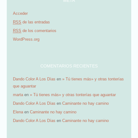
META
e
Acceder
e
RSS
de las entradas
m
RSS
de los comentarios
a
WordPress.org
i
l
COMENTARIOS RECIENTES
Dando Color A Los Días
en
» Tú tienes más» y otras tonterías
que aguantar
marta
en
» Tú tienes más» y otras tonterías que aguantar
Dando Color A Los Días
en
Caminante no hay camino
Elena
en
Caminante no hay camino
Dando Color A Los Días
en
Caminante no hay camino