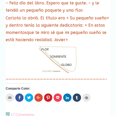
– Feliz día del libro. Espero que te guste. – y le
tendió un pequeño paquete y una flor.
Carlota lo abrió. El título era » Su pequeño sueño»
y dentro tenía la siguiente dedicatoria: » En estos
momentosque te miro sé que mi pequeño sueño se
está haciendo realidad. Javier»
————————————————————————————————-
Comparte Color:
Hac
Haz
Haz
Haz
Haz
Haz
Haz
Haz
Haz
clic
clic
clic
clic
clic
clic
clic
clic
clic
para
para
para
para
para
para
para
para
para
enviar
compartir
compartir
compartir
compartir
compartir
compartir
compartir
imprimir
por
en
en
en
en
en
en
en
(Se
correo
Facebook
Twitter
Google+
Pinterest
Pocket
LinkedIn
Tumblr
abre
17 Comentarios
electrónico
(Se
(Se
(Se
(Se
(Se
(Se
(Se
en