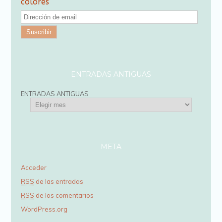
colores
D
i
r
e
c
ENTRADAS ANTIGUAS
c
ENTRADAS ANTIGUAS
i
ó
n
d
META
e
Acceder
e
RSS
de las entradas
m
RSS
de los comentarios
a
WordPress.org
i