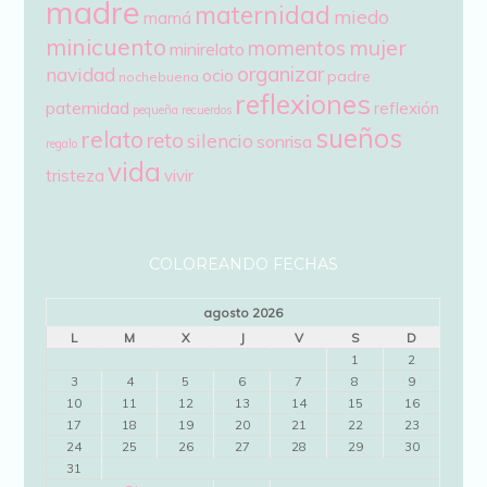
madre
maternidad
miedo
mamá
minicuento
mujer
momentos
minirelato
organizar
navidad
ocio
padre
nochebuena
reflexiones
paternidad
reflexión
pequeña
recuerdos
sueños
relato
reto
silencio
sonrisa
regalo
vida
tristeza
vivir
COLOREANDO FECHAS
agosto 2026
L
M
X
J
V
S
D
1
2
3
4
5
6
7
8
9
10
11
12
13
14
15
16
17
18
19
20
21
22
23
24
25
26
27
28
29
30
31