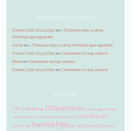
l
COMENTARIOS RECIENTES
Dando Color A Los Días
en
» Tú tienes más» y otras
tonterías que aguantar
marta
en
» Tú tienes más» y otras tonterías que aguantar
Dando Color A Los Días
en
Caminante no hay camino
Elena
en
Caminante no hay camino
Dando Color A Los Días
en
Caminante no hay camino
ETIQUETAS
150palabras
150 palabras
angustia
amor
beso
conciliación
celebración
cocina
compañera
colegio
hija
familia
Ilusión
hijo
día
hijos
cuento
lectura