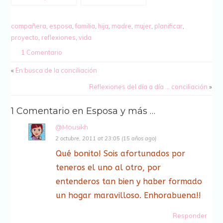
de vida,
conciliación,
igualdad I
compañera
,
esposa
,
familia
,
hija
,
madre
,
mujer
,
planificar
,
proyecto
,
reflexiones
,
vida
1 Comentario
«
En busca de la conciliación
Reflexiones del día a día … conciliación
»
1 Comentario en Esposa y más …
@Mousikh
2 octubre, 2011 at 23:05 (15 años ago)
Qué bonito! Sois afortunados por
teneros el uno al otro, por
entenderos tan bien y haber formado
un hogar maravilloso. Enhorabuena!!
Responder