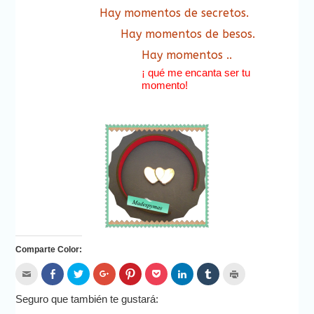
Hay momentos de secretos.
Hay momentos de besos.
Hay momentos ..
¡ qué me encanta ser tu
momento!
Comparte Color:
Hac
Haz
Haz
Haz
Haz
Haz
Haz
Haz
Haz
clic
clic
clic
clic
clic
clic
clic
clic
clic
para
para
para
para
para
para
para
para
para
enviar
compartir
compartir
compartir
compartir
compartir
compartir
compartir
imprimir
Seguro que también te gustará:
por
en
en
en
en
en
en
en
(Se