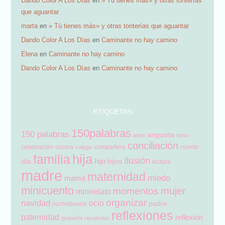
Dando Color A Los Días
en
» Tú tienes más» y otras tonterías
que aguantar
marta
en
» Tú tienes más» y otras tonterías que aguantar
Dando Color A Los Días
en
Caminante no hay camino
Elena
en
Caminante no hay camino
Dando Color A Los Días
en
Caminante no hay camino
ETIQUETAS
150palabras
150 palabras
angustia
amor
beso
conciliación
celebración
cocina
compañera
cuento
colegio
hija
familia
Ilusión
hijo
día
hijos
lectura
madre
maternidad
miedo
mamá
minicuento
mujer
momentos
minirelato
organizar
navidad
ocio
padre
nochebuena
reflexiones
paternidad
reflexión
pequeña
recuerdos