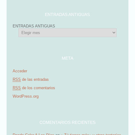
e
c
ENTRADAS ANTIGUAS
c
ENTRADAS ANTIGUAS
i
ó
n
d
META
e
Acceder
e
RSS
de las entradas
m
RSS
de los comentarios
a
WordPress.org
i
l
COMENTARIOS RECIENTES