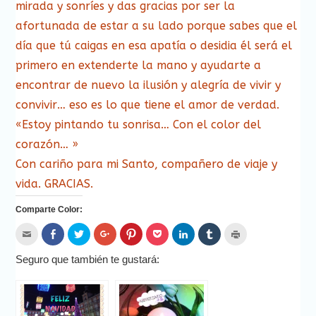
mirada y sonríes y das gracias por ser la
afortunada de estar a su lado porque sabes que el
día que tú caigas en esa apatía o desidia él será el
primero en extenderte la mano y ayudarte a
encontrar de nuevo la ilusión y alegría de vivir y
convivir… eso es lo que tiene el amor de verdad.
«Estoy pintando tu sonrisa… Con el color del
corazón… »
Con cariño para mi Santo, compañero de viaje y
vida. GRACIAS.
Comparte Color:
Hac
Haz
Haz
Haz
Haz
Haz
Haz
Haz
Haz
clic
clic
clic
clic
clic
clic
clic
clic
clic
para
para
para
para
para
para
para
para
para
enviar
compartir
compartir
compartir
compartir
compartir
compartir
compartir
imprimir
Seguro que también te gustará:
por
en
en
en
en
en
en
en
(Se
correo
Facebook
Twitter
Google+
Pinterest
Pocket
LinkedIn
Tumblr
abre
electrónico
(Se
(Se
(Se
(Se
(Se
(Se
(Se
en
a
abre
abre
abre
abre
abre
abre
abre
una
un
en
en
en
en
en
en
en
ventana
amigo
una
una
una
una
una
una
una
nueva)