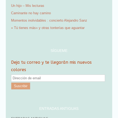
Un hijo – Mis lecturas
Caminante no hay camino
Momentos inolvidables : concierto Alejandro Sanz
» Tú tienes más» y otras tonterías que aguantar
SÍGUEME
Deja tu correo y te llegarán mis nuevos
colores
D
i
r
e
c
ENTRADAS ANTIGUAS
c