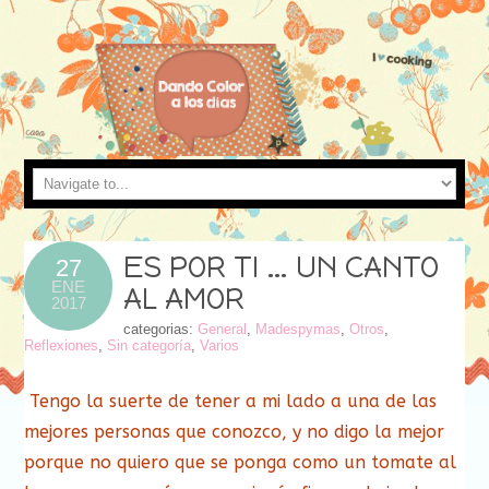
ES POR TI … UN CANTO
27
ENE
AL AMOR
2017
categorias:
General
,
Madespymas
,
Otros
,
Reflexiones
,
Sin categoría
,
Varios
Tengo la suerte de tener a mi lado a una de las
mejores personas que conozco, y no digo la mejor
porque no quiero que se ponga como un tomate al