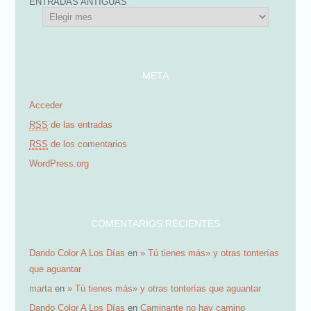
ENTRADAS ANTIGUAS
i
ó
n
d
META
e
Acceder
e
RSS
de las entradas
m
RSS
de los comentarios
a
WordPress.org
i
l
COMENTARIOS RECIENTES
Dando Color A Los Días
en
» Tú tienes más» y otras tonterías
que aguantar
marta
en
» Tú tienes más» y otras tonterías que aguantar
Dando Color A Los Días
en
Caminante no hay camino