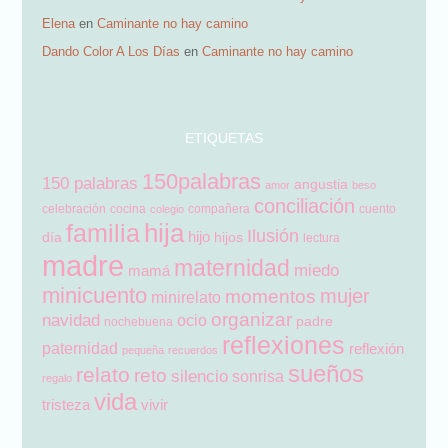
Elena
en
Caminante no hay camino
Dando Color A Los Días
en
Caminante no hay camino
ETIQUETAS
150palabras
150 palabras
angustia
amor
beso
conciliación
celebración
cocina
compañera
cuento
colegio
hija
familia
Ilusión
hijo
día
hijos
lectura
madre
maternidad
miedo
mamá
minicuento
mujer
momentos
minirelato
organizar
navidad
ocio
padre
nochebuena
reflexiones
paternidad
reflexión
pequeña
recuerdos
sueños
relato
reto
silencio
sonrisa
regalo
vida
tristeza
vivir