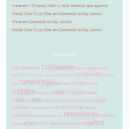
marta
en
» Tú tienes más» y otras tonterías que aguantar
Dando Color A Los Días
en
Caminante no hay camino
Elena
en
Caminante no hay camino
Dando Color A Los Días
en
Caminante no hay camino
ETIQUETAS
150palabras
150 palabras
angustia
amor
beso
conciliación
celebración
cocina
compañera
cuento
colegio
hija
familia
Ilusión
hijo
día
hijos
lectura
madre
maternidad
miedo
mamá
minicuento
mujer
momentos
minirelato
organizar
navidad
ocio
padre
nochebuena
reflexiones
paternidad
reflexión
pequeña
recuerdos
sueños
relato
reto
silencio
sonrisa
regalo