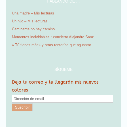
HABLANDO DE …
Una madre – Mis lecturas
Un hijo – Mis lecturas
Caminante no hay camino
Momentos inolvidables : concierto Alejandro Sanz
» Tú tienes más» y otras tonterías que aguantar
SÍGUEME
Deja tu correo y te llegarán mis nuevos
colores
D
i
r
e