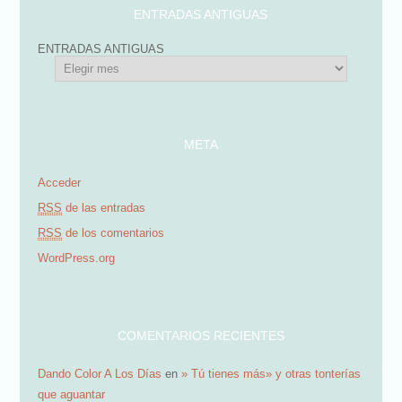
c
ENTRADAS ANTIGUAS
c
ENTRADAS ANTIGUAS
i
ó
n
d
META
e
Acceder
e
RSS
de las entradas
m
RSS
de los comentarios
a
WordPress.org
i
l
COMENTARIOS RECIENTES
Dando Color A Los Días
en
» Tú tienes más» y otras tonterías
que aguantar