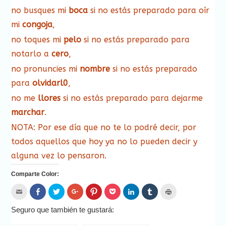
no busques mi
boca
si no estás preparado para oír
mi
congoja
,
no toques mi
pelo
si no estás preparado para
notarlo a
cero
,
no pronuncies mi
nombre
si no estás preparado
para
olvidarl0
,
no me
llores
si no estás preparado para dejarme
marchar
.
NOTA: Por ese día que no te lo podré decir, por
todos aquellos que hoy ya no lo pueden decir y
alguna vez lo pensaron.
Comparte Color:
Hac
Haz
Haz
Haz
Haz
Haz
Haz
Haz
Haz
clic
clic
clic
clic
clic
clic
clic
clic
clic
para
para
para
para
para
para
para
para
para
enviar
compartir
compartir
compartir
compartir
compartir
compartir
compartir
imprimir
Seguro que también te gustará:
por
en
en
en
en
en
en
en
(Se
correo
Facebook
Twitter
Google+
Pinterest
Pocket
LinkedIn
Tumblr
abre