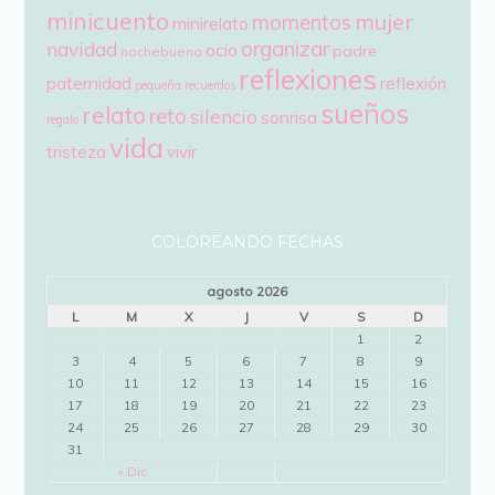
minicuento
mujer
momentos
minirelato
organizar
navidad
ocio
padre
nochebuena
reflexiones
paternidad
reflexión
pequeña
recuerdos
sueños
relato
reto
silencio
sonrisa
regalo
vida
tristeza
vivir
COLOREANDO FECHAS
agosto 2026
L
M
X
J
V
S
D
1
2
3
4
5
6
7
8
9
10
11
12
13
14
15
16
17
18
19
20
21
22
23
24
25
26
27
28
29
30
31
« Dic