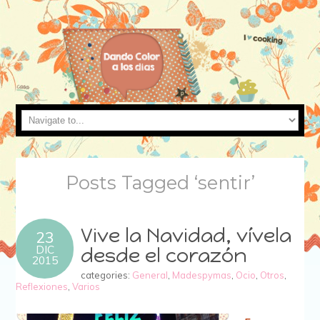
Posts Tagged ‘sentir’
Vive la Navidad, vívela
23
DIC
desde el corazón
2015
categories:
General
,
Madespymas
,
Ocio
,
Otros
,
Reflexiones
,
Varios