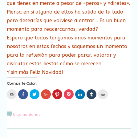
que tienes en mente a pesar de «peros» y «diretes».
Piensa en si alguno de ellos ha salido de tu lado
pero desearías que volviese a entrar… Es un buen
momento para reacercarnos, verdad?
Espero que todos tengamos unos momentos para
nosotros en estas fechas y saquemos un momento
para la reflexión para poder parar, valorar y
disfrutar estas fiestas cómo se merecen.
Y sin más Feliz Navidad!
Comparte Color:
Hac
Haz
Haz
Haz
Haz
Haz
Haz
Haz
Haz
clic
clic
clic
clic
clic
clic
clic
clic
clic
para
para
para
para
para
para
para
para
para
enviar
compartir
compartir
compartir
compartir
compartir
compartir
compartir
imprimir
por
en
en
en
en
en
en
en
(Se
correo
Facebook
Twitter
Google+
Pinterest
Pocket
LinkedIn
Tumblr
abre
0 Comentarios
electrónico
(Se
(Se
(Se
(Se
(Se
(Se
(Se
en
a
abre
abre
abre
abre
abre
abre
abre
una
un
en
en
en
en
en
en
en
ventana
amigo
una
una
una
una
una
una
una
nueva)
(Se
ventana
ventana
ventana
ventana
ventana
ventana
ventana
abre
nueva)
nueva)
nueva)
nueva)
nueva)
nueva)
nueva)
en