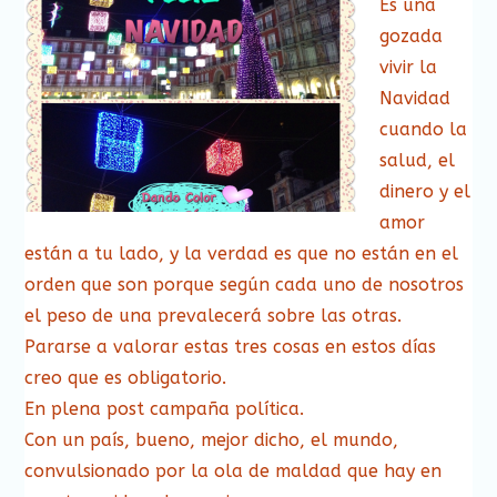
Es una
gozada
vivir la
Navidad
cuando la
salud, el
dinero y el
amor
están a tu lado, y la verdad es que no están en el
orden que son porque según cada uno de nosotros
el peso de una prevalecerá sobre las otras.
Pararse a valorar estas tres cosas en estos días
creo que es obligatorio.
En plena post campaña política.
Con un país, bueno, mejor dicho, el mundo,
convulsionado por la ola de maldad que hay en