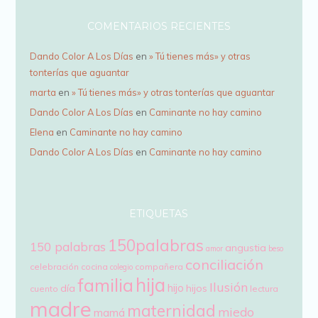
COMENTARIOS RECIENTES
Dando Color A Los Días
en
» Tú tienes más» y otras
tonterías que aguantar
marta
en
» Tú tienes más» y otras tonterías que aguantar
Dando Color A Los Días
en
Caminante no hay camino
Elena
en
Caminante no hay camino
Dando Color A Los Días
en
Caminante no hay camino
ETIQUETAS
150palabras
150 palabras
angustia
amor
beso
conciliación
celebración
cocina
compañera
colegio
hija
familia
Ilusión
hijo
día
hijos
cuento
lectura
madre
maternidad
miedo
mamá