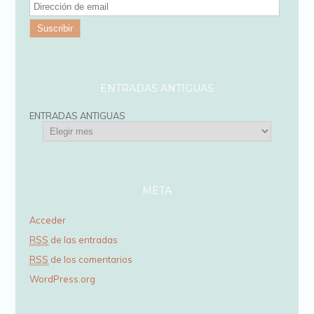
D
i
r
e
c
ENTRADAS ANTIGUAS
c
ENTRADAS ANTIGUAS
i
ó
n
d
META
e
Acceder
e
RSS
de las entradas
m
RSS
de los comentarios
a
WordPress.org
i
l