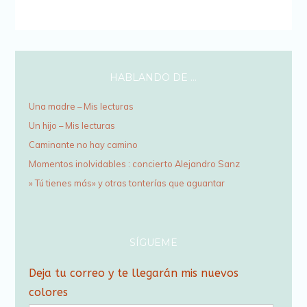
una
ventana
nueva)
HABLANDO DE …
Una madre – Mis lecturas
Un hijo – Mis lecturas
Caminante no hay camino
Momentos inolvidables : concierto Alejandro Sanz
» Tú tienes más» y otras tonterías que aguantar
SÍGUEME
Deja tu correo y te llegarán mis nuevos
colores