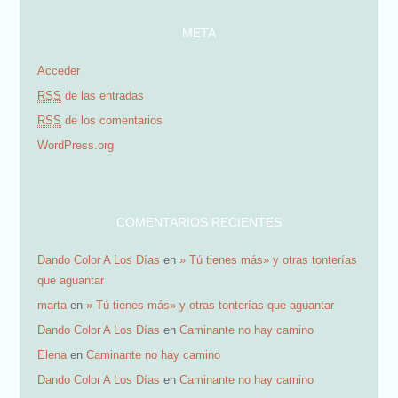
d
META
e
Acceder
e
RSS
de las entradas
m
RSS
de los comentarios
a
WordPress.org
i
l
COMENTARIOS RECIENTES
Dando Color A Los Días
en
» Tú tienes más» y otras tonterías
que aguantar
marta
en
» Tú tienes más» y otras tonterías que aguantar
Dando Color A Los Días
en
Caminante no hay camino
Elena
en
Caminante no hay camino
Dando Color A Los Días
en
Caminante no hay camino