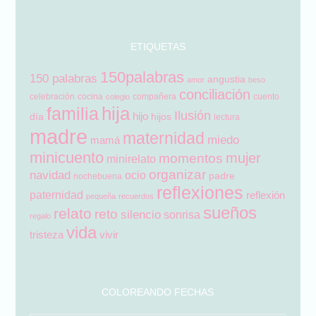
ETIQUETAS
150palabras
150 palabras
angustia
amor
beso
conciliación
celebración
cocina
compañera
cuento
colegio
hija
familia
Ilusión
hijo
día
hijos
lectura
madre
maternidad
miedo
mamá
minicuento
mujer
momentos
minirelato
organizar
navidad
ocio
padre
nochebuena
reflexiones
paternidad
reflexión
pequeña
recuerdos
sueños
relato
reto
silencio
sonrisa
regalo
vida
tristeza
vivir
COLOREANDO FECHAS