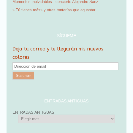
Momentos inolvidables : concierto Alejandro Sanz
» Tú tienes más» y otras tonterías que aguantar
SÍGUEME
Deja tu correo y te llegarán mis nuevos
colores
D
i
r
e
c
ENTRADAS ANTIGUAS
c
ENTRADAS ANTIGUAS
i
ó
n