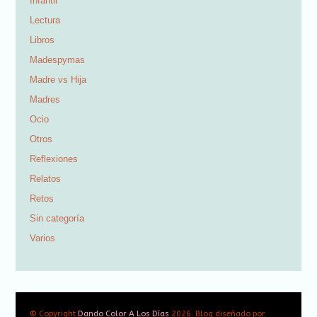
Infantil
Lectura
Libros
Madespymas
Madre vs Hija
Madres
Ocio
Otros
Reflexiones
Relatos
Retos
Sin categoría
Varios
© Copyright
Dando Color A Los Días
2026. Blog diseñado por